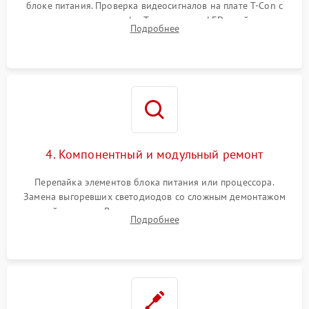
блоке питания. Проверка видеосигналов на плате T-Con с
помощью осциллографа. Тестирование LED-драйвера и
Подробнее
светодиодных планок подсветки мультиметром.
4. Компонентный и модульный ремонт
Перепайка элементов блока питания или процессора.
Замена выгоревших светодиодов со сложным демонтажом
хрупкой матрицы. Восстановление поврежденных дорожек,
Подробнее
прошивка микросхем памяти EEPROM