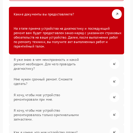
Какие документы вы предоставляете?
На этапе приема устройства на диагностику и последующий
ремонт вам будет предоставлен заказ-наряд с указанием страховых
обязательств на ваше устройство. Далее, после выполнения работ
по ремонту техники, вы получите акт выполненных работ и
гарантийный талон.
Я уже знаю в чем неисправность и какой
ремонт необходим. Для чего проводить
диагностику?
Мне нужен срочный ремонт. Сможете
сделать?
Я хочу, чтобы мое устройство
ремонтировали при мне.
Я хочу, чтобы мое устройство
ремонтировалось только оригинальными
запчастями.
Как я узнаю, что мое устройство готово?