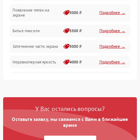
Появление пятен на
Сигнал и приём каналов
5000 ₽
Подробнее →
экране
Разъёмы и интерфейсы
Битые пиксели
5500 ₽
Подробнее →
Механические повреждения
Затемнение части экрана
5000 ₽
Подробнее →
Программное обеспечение
Неравномерная яркость
4000 ₽
Подробнее →
Корпус и механика
Выгорание матрицы
6000 ₽
Подробнее →
Пульт и управление
Сеть и подключения
У Вас остались вопросы?
Оставьте заявку, мы свяжемся с Вами в ближайшее
Аудио
время
Сетевая