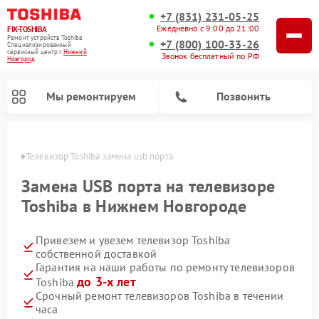
+7 (831) 231-05-25
Ежедневно с 9:00 до 21:00
FIX-TOSHIBA
Ремонт устройств Toshiba
+7 (800) 100-33-26
Специализированный
cервисный центр г.
Нижний
Звонок бесплатный по РФ
Новгород
Мы ремонтируем
Позвонить
ороде
Телевизор Toshiba замена usb порта
Замена USB порта на телевизоре
Toshiba в Нижнем Новгороде
Привезем и увезем телевизор Toshiba
собственной доставкой
Гарантия на наши работы по ремонту телевизоров
до 3-х лет
Toshiba
Ремонт микроволновых печей Toshiba
Ремонт стиральных машин Toshiba
Ремонт посудомоечных машин Toshiba
Срочный ремонт телевизоров Toshiba в течении
часа