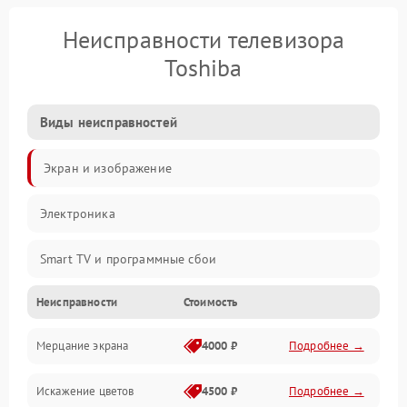
Неисправности телевизора
Toshiba
Виды неисправностей
Экран и изображение
Электроника
Smart TV и программные сбои
Неисправности
Стоимость
Питание и запуск
Мерцание экрана
4000 ₽
Подробнее →
Подсветка и LED-модули
Искажение цветов
4500 ₽
Подробнее →
Звук и аудиосистема