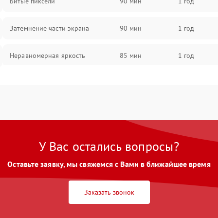
Битые пиксели
90 мин
1 год
Затемнение части экрана
90 мин
1 год
Неравномерная яркость
85 мин
1 год
Выгорание матрицы
90 мин
1 год
У Вас остались вопросы?
Оставьте заявку, мы свяжемся с Вами в ближайшее время
Заказать звонок