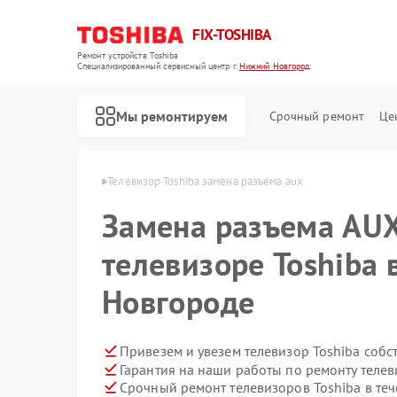
FIX-TOSHIBA
Ремонт устройств Toshiba
Специализированный cервисный центр г.
Нижний Новгород
Мы ремонтируем
Срочный ремонт
Це
 в Нижнем Новгороде
Телевизор Toshiba замена разъема aux
Замена разъема AUX
телевизоре Toshiba
Новгороде
Привезем и увезем телевизор Toshiba собс
Гарантия на наши работы по ремонту теле
Срочный ремонт телевизоров Toshiba в теч
Ремонт холодильников Toshiba
Ремонт микроволновых печей Toshiba
Ремонт стиральных машин Toshiba
Ремонт посудомоечных машин Toshiba
Ремонт кондиционеров Toshiba