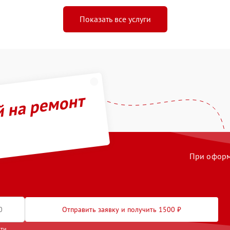
Показать все услуги
й на ремонт
При оформл
Отправить заявку и получить 1500 ₽
сти