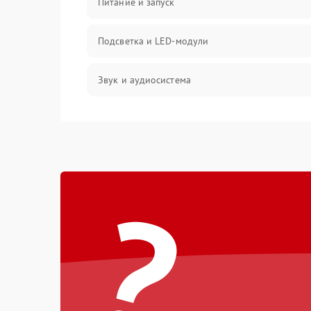
Питание и запуск
Подсветка и LED-модули
Звук и аудиосистема
Сигнал и приём каналов
Разъёмы и интерфейсы
?
Механические повреждения
Программное обеспечение
Корпус и механика