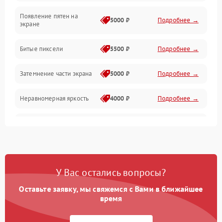
Появление пятен на
Сигнал и приём каналов
5000 ₽
Подробнее →
экране
Разъёмы и интерфейсы
Битые пиксели
5500 ₽
Подробнее →
Механические повреждения
Затемнение части экрана
5000 ₽
Подробнее →
Программное обеспечение
Неравномерная яркость
4000 ₽
Подробнее →
Корпус и механика
Выгорание матрицы
6000 ₽
Подробнее →
Пульт и управление
Сеть и подключения
У Вас остались вопросы?
Оставьте заявку, мы свяжемся с Вами в ближайшее
Аудио
время
Сетевая