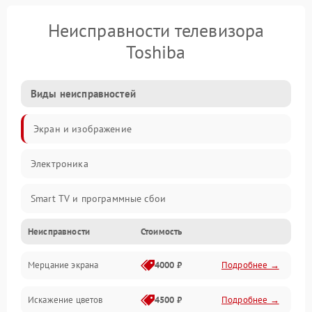
Неисправности телевизора
Toshiba
Виды неисправностей
Экран и изображение
Электроника
Smart TV и программные сбои
Неисправности
Стоимость
Питание и запуск
Мерцание экрана
4000 ₽
Подробнее →
Подсветка и LED-модули
Искажение цветов
4500 ₽
Подробнее →
Звук и аудиосистема