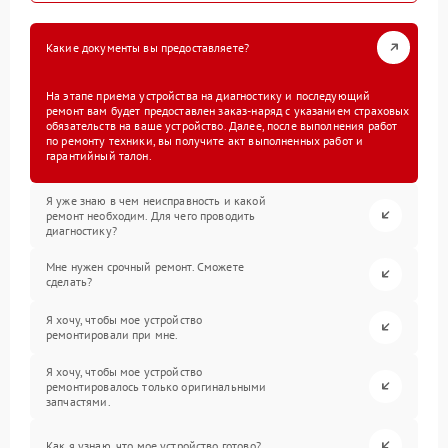
Какие документы вы предоставляете?
На этапе приема устройства на диагностику и последующий
ремонт вам будет предоставлен заказ-наряд с указанием страховых
обязательств на ваше устройство. Далее, после выполнения работ
по ремонту техники, вы получите акт выполненных работ и
гарантийный талон.
Я уже знаю в чем неисправность и какой
ремонт необходим. Для чего проводить
диагностику?
Мне нужен срочный ремонт. Сможете
сделать?
Я хочу, чтобы мое устройство
ремонтировали при мне.
Я хочу, чтобы мое устройство
ремонтировалось только оригинальными
запчастями.
Как я узнаю, что мое устройство готово?