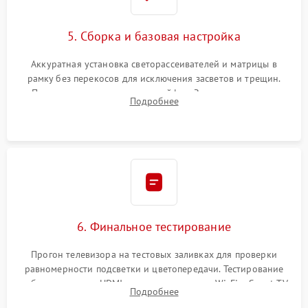
5. Сборка и базовая настройка
Аккуратная установка светорассеивателей и матрицы в
рамку без перекосов для исключения засветов и трещин.
Подключение внутренних шлейфов. Закрытие корпуса.
Подробнее
Сброс настроек и обновление программного обеспечения.
6. Финальное тестирование
Прогон телевизора на тестовых заливках для проверки
равномерности подсветки и цветопередачи. Тестирование
работы разъемов HDMI, динамиков, модуля Wi-Fi и Smart TV
Подробнее
в рабочем режиме в течение нескольких часов.