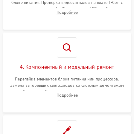
блоке питания. Проверка видеосигналов на плате T-Con с
помощью осциллографа. Тестирование LED-драйвера и
Подробнее
светодиодных планок подсветки мультиметром.
4. Компонентный и модульный ремонт
Перепайка элементов блока питания или процессора.
Замена выгоревших светодиодов со сложным демонтажом
хрупкой матрицы. Восстановление поврежденных дорожек,
Подробнее
прошивка микросхем памяти EEPROM