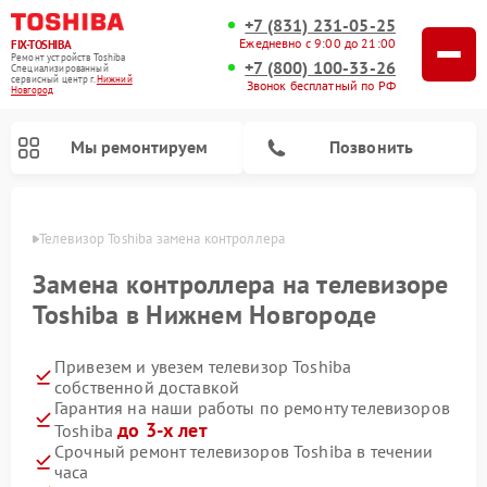
+7 (831) 231-05-25
Ежедневно с 9:00 до 21:00
FIX-TOSHIBA
Ремонт устройств Toshiba
+7 (800) 100-33-26
Специализированный
cервисный центр г.
Нижний
Звонок бесплатный по РФ
Новгород
Мы ремонтируем
Позвонить
ороде
Телевизор Toshiba замена контроллера
Замена контроллера на телевизоре
Toshiba в Нижнем Новгороде
Привезем и увезем телевизор Toshiba
собственной доставкой
Гарантия на наши работы по ремонту телевизоров
до 3-х лет
Toshiba
Ремонт микроволновых печей Toshiba
Ремонт стиральных машин Toshiba
Ремонт посудомоечных машин Toshiba
Срочный ремонт телевизоров Toshiba в течении
часа