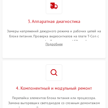
3. Аппаратная диагностика
Замеры напряжений дежурного режима и рабочих цепей на
блоке питания. Проверка видеосигналов на плате T-Con с
помощью осциллографа. Тестирование LED-драйвера и
Подробнее
светодиодных планок подсветки мультиметром.
4. Компонентный и модульный ремонт
Перепайка элементов блока питания или процессора.
Замена выгоревших светодиодов со сложным демонтажом
хрупкой матрицы. Восстановление поврежденных дорожек,