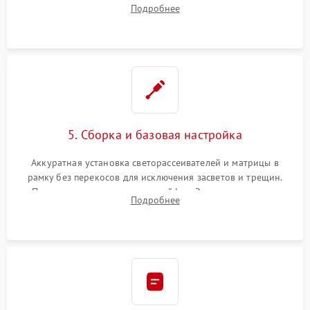
Подробнее
прошивка микросхем памяти EEPROM
5. Сборка и базовая настройка
Аккуратная установка светорассеивателей и матрицы в
рамку без перекосов для исключения засветов и трещин.
Подключение внутренних шлейфов. Закрытие корпуса.
Подробнее
Сброс настроек и обновление программного обеспечения.