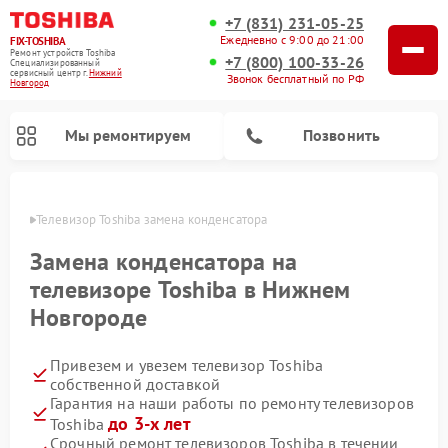
+7 (831) 231-05-25
Ежедневно с 9:00 до 21:00
FIX-TOSHIBA
Ремонт устройств Toshiba
+7 (800) 100-33-26
Специализированный
cервисный центр г.
Нижний
Звонок бесплатный по РФ
Новгород
Мы ремонтируем
Позвонить
ороде
Телевизор Toshiba замена конденсатора
Замена конденсатора на
телевизоре Toshiba в Нижнем
Новгороде
Привезем и увезем телевизор Toshiba
собственной доставкой
Гарантия на наши работы по ремонту телевизоров
Ремонт микроволновых печей Toshiba
Ремонт стиральных машин Toshiba
Ремонт посудомоечных машин Toshiba
до 3-х лет
Toshiba
Срочный ремонт телевизоров Toshiba в течении