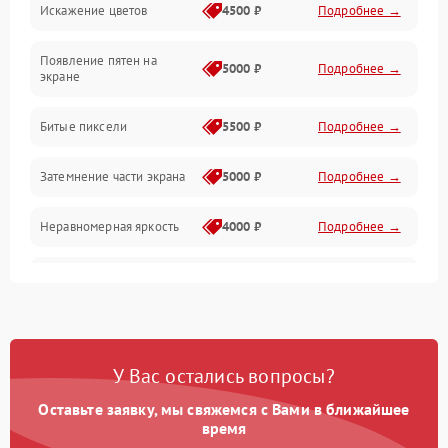
Искажение цветов
4500 ₽
Подробнее →
Звук и аудиосистема
Появление пятен на
Сигнал и приём каналов
5000 ₽
Подробнее →
экране
Разъёмы и интерфейсы
Битые пиксели
5500 ₽
Подробнее →
Механические повреждения
Затемнение части экрана
5000 ₽
Подробнее →
Программное обеспечение
Неравномерная яркость
4000 ₽
Подробнее →
Корпус и механика
Выгорание матрицы
6000 ₽
Подробнее →
Пульт и управление
Сеть и подключения
У Вас остались вопросы?
Оставьте заявку, мы свяжемся с Вами в ближайшее
Аудио
время