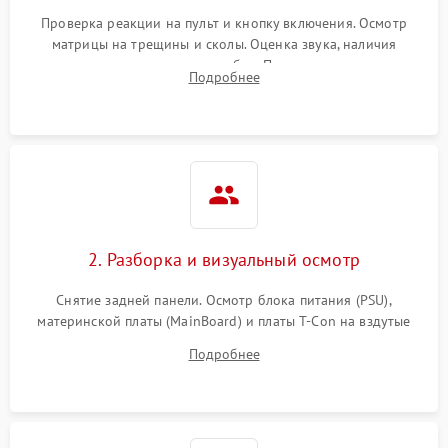
Проверка реакции на пульт и кнопку включения. Осмотр
матрицы на трещины и сколы. Оценка звука, наличия
подсветки и индикаторов ошибок. Подключение тестовых
Подробнее
источников сигнала для выявления симптомов поломки.
2. Разборка и визуальный осмотр
Снятие задней панели. Осмотр блока питания (PSU),
материнской платы (MainBoard) и платы T-Con на вздутые
конденсаторы, прогары, окисления и микротрещины.
Подробнее
Проверка надежности фиксации и целостности шлейфов.