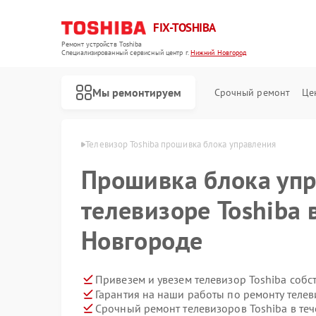
FIX-TOSHIBA
Ремонт устройств Toshiba
Специализированный cервисный центр г.
Нижний Новгород
Мы ремонтируем
Срочный ремонт
Це
 в Нижнем Новгороде
Телевизор Toshiba прошивка блока управления
Прошивка блока упр
телевизоре Toshiba
Новгороде
Привезем и увезем телевизор Toshiba собс
Гарантия на наши работы по ремонту теле
Срочный ремонт телевизоров Toshiba в теч
Ремонт холодильников Toshiba
Ремонт микроволновых печей Toshiba
Ремонт стиральных машин Toshiba
Ремонт посудомоечных машин Toshiba
Ремонт кондиционеров Toshiba