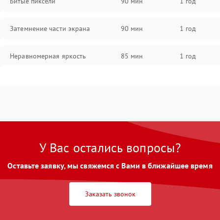
Битые пиксели
90 мин
1 год
Затемнение части экрана
90 мин
1 год
Неравномерная яркость
85 мин
1 год
Выгорание матрицы
90 мин
1 год
У Вас остались вопросы?
Оставьте заявку, мы свяжемся с Вами в ближайшее время
Заказать звонок