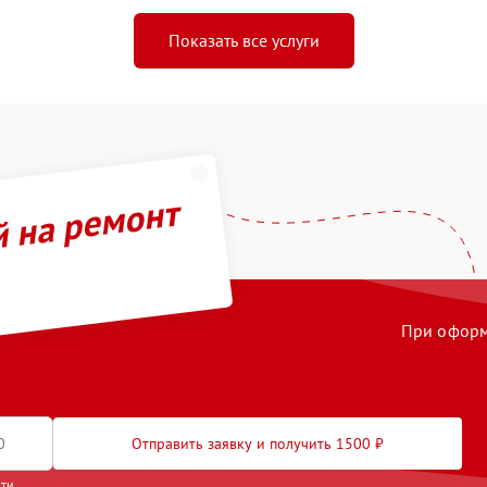
Показать все услуги
й на ремонт
При оформл
Отправить заявку и получить 1500 ₽
сти