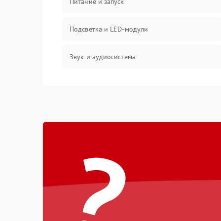
Питание и запуск
Подсветка и LED-модули
Звук и аудиосистема
Сигнал и приём каналов
Разъёмы и интерфейсы
?
Механические повреждения
Программное обеспечение
Корпус и механика