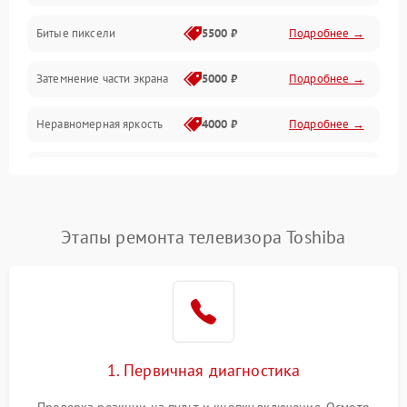
Разъёмы и интерфейсы
Битые пиксели
5500 ₽
Подробнее →
Механические повреждения
Затемнение части экрана
5000 ₽
Подробнее →
Программное обеспечение
Неравномерная яркость
4000 ₽
Подробнее →
Корпус и механика
Выгорание матрицы
6000 ₽
Подробнее →
Пульт и управление
Этапы ремонта телевизора Toshiba
Сеть и подключения
Аудио
Сетевая
1. Первичная диагностика
Проверка реакции на пульт и кнопку включения. Осмотр