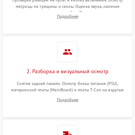
матрицы на трещины и сколы. Оценка звука, наличия
подсветки и индикаторов ошибок. Подключение тестовых
Подробнее
источников сигнала для выявления симптомов поломки.
2. Разборка и визуальный осмотр
Снятие задней панели. Осмотр блока питания (PSU),
материнской платы (MainBoard) и платы T-Con на вздутые
конденсаторы, прогары, окисления и микротрещины.
Подробнее
Проверка надежности фиксации и целостности шлейфов.