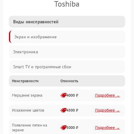
Toshiba
Виды неисправностей
Экран и изображение
Электроника
Smart TV и программные сбои
Неисправности
Стоимость
Питание и запуск
Мерцание экрана
4000 ₽
Подробнее →
Подсветка и LED-модули
Искажение цветов
4500 ₽
Подробнее →
Звук и аудиосистема
Появление пятен на
Сигнал и приём каналов
5000 ₽
Подробнее →
экране