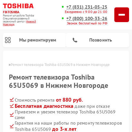
+7 (831) 231-05-25
Ежедневно с 9:00 до 21:00
FIX-TOSHIBA
Ремонт устройств Toshiba
+7 (800) 100-33-26
Специализированный
cервисный центр г.
Нижний
Звонок бесплатный по РФ
Новгород
Мы ремонтируем
Позвонить
ороде
Ремонт телевизора Toshiba 65U5069 в Нижнем Новгороде
Ремонт телевизора Toshiba
65U5069 в Нижнем Новгороде
от 880 руб.
Стоимость ремонта
Бесплатная диагностика
даже при отказе
Привезем и увезем телевизор Toshiba 65U5069
сами
Ремонт микроволновых печей Toshiba
Ремонт стиральных машин Toshiba
Ремонт посудомоечных машин Toshiba
Гарантия на наши работы по ремонту телевизоров
до 3-х лет
Toshiba 65U5069