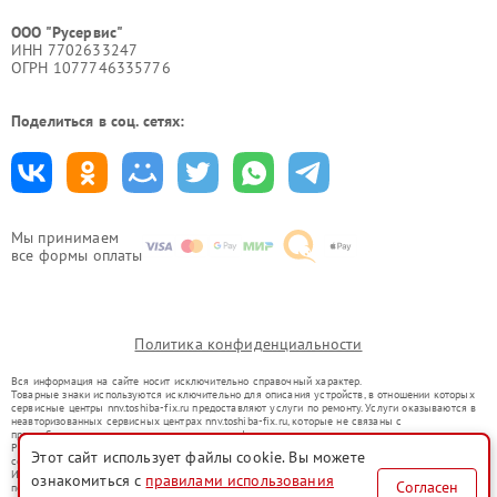
ООО "Русервис"
ИНН 7702633247
ОГРН 1077746335776
Поделиться в соц. сетях:
Мы принимаем
все формы оплаты
Политика конфиденциальности
Вся информация на сайте носит исключительно справочный характер.
Товарные знаки используются исключительно для описания устройств, в отношении которых
сервисные центры nnv.toshiba-fix.ru предоставляют услуги по ремонту. Услуги оказываются в
неавторизованных сервисных центрах nnv.toshiba-fix.ru, которые не связаны с
правообладателями товарных знаков или их официальными представителями.
Ремонт осуществляется для устройств, уже введенных в гражданский оборот в соответствии
Этот сайт использует файлы cookie. Вы можете
со статьей 1487 ГК РФ.
Использование товарных знаков не преследует цели индивидуализации услуг или введения
ознакомиться с
правилами использования
Согласен
потребителей в заблуждение, а служит для информирования о предоставляемых услугах по