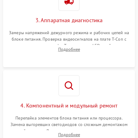
3. Аппаратная диагностика
Замеры напряжений дежурного режима и рабочих цепей на
блоке питания. Проверка видеосигналов на плате T-Con с
помощью осциллографа. Тестирование LED-драйвера и
Подробнее
светодиодных планок подсветки мультиметром.
4. Компонентный и модульный ремонт
Перепайка элементов блока питания или процессора.
Замена выгоревших светодиодов со сложным демонтажом
хрупкой матрицы. Восстановление поврежденных дорожек,
Подробнее
прошивка микросхем памяти EEPROM