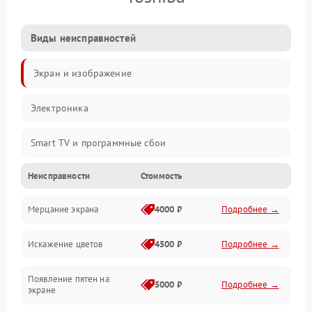
Виды неисправностей
Экран и изображение
Электроника
Smart TV и программные сбои
Неисправности
Стоимость
Питание и запуск
Мерцание экрана
4000 ₽
Подробнее →
Подсветка и LED-модули
Искажение цветов
4500 ₽
Подробнее →
Звук и аудиосистема
Появление пятен на
Сигнал и приём каналов
5000 ₽
Подробнее →
экране