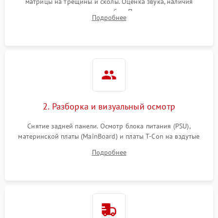
матрицы на трещины и сколы. Оценка звука, наличия
подсветки и индикаторов ошибок. Подключение тестовых
Подробнее
источников сигнала для выявления симптомов поломки.
2. Разборка и визуальный осмотр
Снятие задней панели. Осмотр блока питания (PSU),
материнской платы (MainBoard) и платы T-Con на вздутые
конденсаторы, прогары, окисления и микротрещины.
Подробнее
Проверка надежности фиксации и целостности шлейфов.