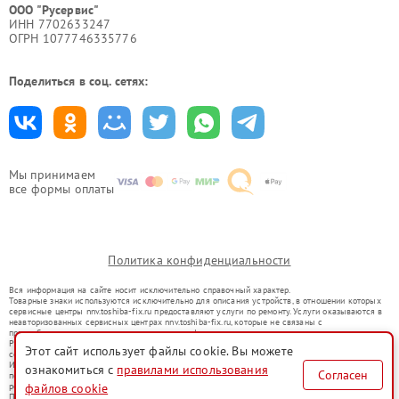
ООО "Русервис"
ИНН 7702633247
ОГРН 1077746335776
Поделиться в соц. сетях:
Мы принимаем
все формы оплаты
Политика конфиденциальности
Вся информация на сайте носит исключительно справочный характер.
Товарные знаки используются исключительно для описания устройств, в отношении которых
сервисные центры nnv.toshiba-fix.ru предоставляют услуги по ремонту. Услуги оказываются в
неавторизованных сервисных центрах nnv.toshiba-fix.ru, которые не связаны с
правообладателями товарных знаков или их официальными представителями.
Ремонт осуществляется для устройств, уже введенных в гражданский оборот в соответствии
Этот сайт использует файлы cookie. Вы можете
со статьей 1487 ГК РФ.
Использование товарных знаков не преследует цели индивидуализации услуг или введения
ознакомиться с
правилами использования
Согласен
потребителей в заблуждение, а служит для информирования о предоставляемых услугах по
ремонту техники указанных брендов.
файлов cookie
Представленная на сайте информация не является публичной офертой, определяемой