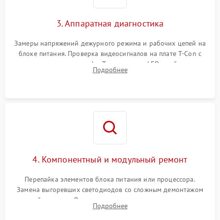
3. Аппаратная диагностика
Замеры напряжений дежурного режима и рабочих цепей на
блоке питания. Проверка видеосигналов на плате T-Con с
помощью осциллографа. Тестирование LED-драйвера и
Подробнее
светодиодных планок подсветки мультиметром.
4. Компонентный и модульный ремонт
Перепайка элементов блока питания или процессора.
Замена выгоревших светодиодов со сложным демонтажом
хрупкой матрицы. Восстановление поврежденных дорожек,
Подробнее
прошивка микросхем памяти EEPROM