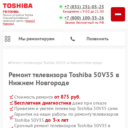
+7 (831) 231-05-25
Ежедневно с 9:00 до 21:00
FIX-TOSHIBA
Ремонт устройств Toshiba
+7 (800) 100-33-26
Специализированный
cервисный центр г.
Нижний
Звонок бесплатный по РФ
Новгород
Мы ремонтируем
Позвонить
ороде
Ремонт телевизора Toshiba 50V35 в Нижнем Новгороде
Ремонт телевизора Toshiba 50V35 в
Нижнем Новгороде
от 875 руб.
Стоимость ремонта
Бесплатная диагностика
даже при отказе
Привезем и увезем телевизор Toshiba 50V35 сами
Гарантия на наши работы по ремонту телевизоров
Ремонт микроволновых печей Toshiba
Ремонт стиральных машин Toshiba
Ремонт посудомоечных машин Toshiba
до 3-х лет
Toshiba 50V35
Срочный ремонт телевизоров Toshiba 50V35 в