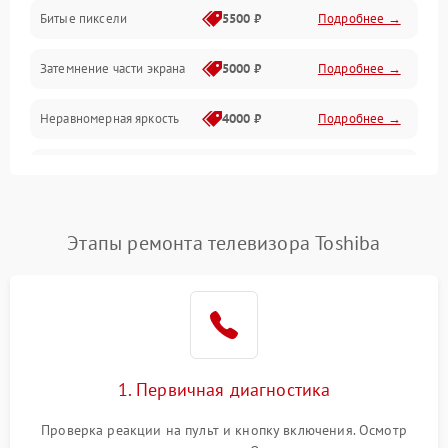
Разъёмы и интерфейсы
Битые пиксели
5500 ₽
Подробнее →
Механические повреждения
Затемнение части экрана
5000 ₽
Подробнее →
Программное обеспечение
Неравномерная яркость
4000 ₽
Подробнее →
Корпус и механика
Выгорание матрицы
6000 ₽
Подробнее →
Пульт и управление
Этапы ремонта телевизора Toshiba
Сеть и подключения
Аудио
Сетевая
1. Первичная диагностика
Проверка реакции на пульт и кнопку включения. Осмотр