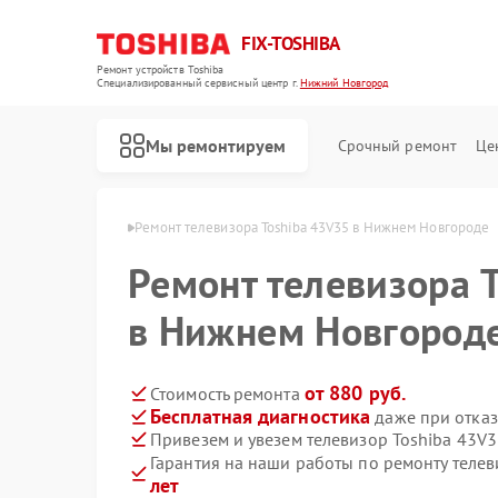
FIX-TOSHIBA
Ремонт устройств Toshiba
Специализированный cервисный центр г.
Нижний Новгород
Мы ремонтируем
Срочный ремонт
Це
 в Нижнем Новгороде
Ремонт телевизора Toshiba 43V35 в Нижнем Новгороде
Ремонт телевизора 
в Нижнем Новгород
от 880 руб.
Стоимость ремонта
Бесплатная диагностика
даже при отказ
Привезем и увезем телевизор Toshiba 43V3
Гарантия на наши работы по ремонту теле
лет
Ремонт холодильников Toshiba
Ремонт микроволновых печей Toshiba
Ремонт стиральных машин Toshiba
Ремонт посудомоечных машин Toshiba
Ремонт кондиционеров Toshiba