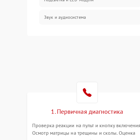
Звук и аудиосистема
Сигнал и приём каналов
Разъёмы и интерфейсы
Механические повреждения
Программное обеспечение
Корпус и механика
1. Первичная диагностика
Пульт и управление
Проверка реакции на пульт и кнопку включения
Осмотр матрицы на трещины и сколы. Оценка
Сеть и подключения