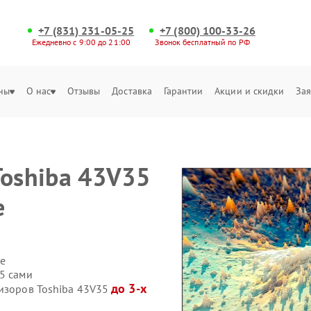
+7 (831) 231-05-25
+7 (800) 100-33-26
Ежедневно с 9:00 до 21:00
Звонок бесплатный по РФ
ны
О нас
Отзывы
Доставка
Гарантии
Акции и скидки
Зая
Toshiba 43V35
е
е
5 сами
до 3-х
визоров Toshiba 43V35