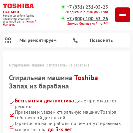
+7 (831) 231-05-25
Ежедневно с 9:00 до 21:00
FIX-TOSHIBA
Ремонт устройств Toshiba
+7 (800) 100-33-26
Специализированный
cервисный центр г.
Нижний
Звонок бесплатный по РФ
Новгород
Мы ремонтируем
Позвонить
ороде
Стиральная машина Toshiba запах из барабана
Стиральная машина
Toshiba
Запах из барабана
Бесплатная диагностика
даже при отказе от
ремонта
Привезем и увезем стиральную машину Toshiba
собственной доставкой
Ремонт микроволновых печей Toshiba
Ремонт посудомоечных машин Toshiba
Гарантия на наши работы по ремонту стиральных
до 3-х лет
машин Toshiba