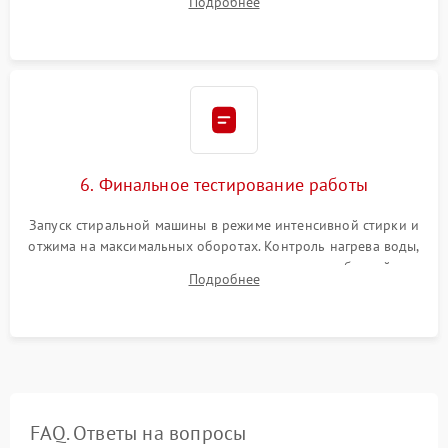
Подробнее
герметиком для предотвращения возможных протечек воды.
6. Финальное тестирование работы
Запуск стиральной машины в режиме интенсивной стирки и
отжима на максимальных оборотах. Контроль нагрева воды,
корректности слива, отсутствия излишних вибраций,
Подробнее
посторонних стуков и протечек под корпусом.
FAQ. Ответы на вопросы