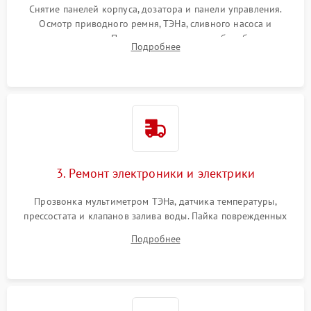
Снятие панелей корпуса, дозатора и панели управления.
Осмотр приводного ремня, ТЭНа, сливного насоса и
амортизаторов. Проверка подшипников барабана и
Подробнее
крестовины на износ, а манжеты люка на разрывы.
3. Ремонт электроники и электрики
Прозвонка мультиметром ТЭНа, датчика температуры,
прессостата и клапанов залива воды. Пайка поврежденных
дорожек или замена симисторов на плате управления.
Подробнее
Восстановление целостности проводки и контактов.