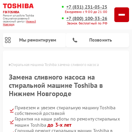
+7 (831) 231-05-25
Ежедневно с 9:00 до 21:00
FIX-TOSHIBA
Ремонт устройств Toshiba
+7 (800) 100-33-26
Специализированный
cервисный центр г.
Нижний
Звонок бесплатный по РФ
Новгород
Мы ремонтируем
Позвонить
ороде
Стиральная машина Toshiba замена сливного насоса
Замена сливного насоса на
стиральной машине Toshiba в
Нижнем Новгороде
Привезем и увезем стиральную машину Toshiba
собственной доставкой
Гарантия на наши работы по ремонту стиральных
Ремонт микроволновых печей Toshiba
Ремонт посудомоечных машин Toshiba
до 3-х лет
машин Toshiba
Срочный ремонт стиральных машин Toshiba в