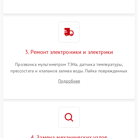
3. Ремонт электроники и электрики
Прозвонка мультиметром ТЭНа, датчика температуры,
прессостата и клапанов залива воды. Пайка поврежденных
дорожек или замена симисторов на плате управления.
Подробнее
Восстановление целостности проводки и контактов.
4. Замена механических узлов