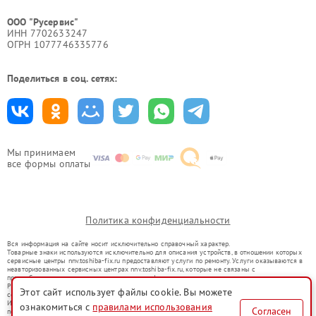
ООО "Русервис"
ИНН 7702633247
ОГРН 1077746335776
Поделиться в соц. сетях:
Мы принимаем
все формы оплаты
Политика конфиденциальности
Вся информация на сайте носит исключительно справочный характер.
Товарные знаки используются исключительно для описания устройств, в отношении которых
сервисные центры nnv.toshiba-fix.ru предоставляют услуги по ремонту. Услуги оказываются в
неавторизованных сервисных центрах nnv.toshiba-fix.ru, которые не связаны с
правообладателями товарных знаков или их официальными представителями.
Ремонт осуществляется для устройств, уже введенных в гражданский оборот в соответствии
Этот сайт использует файлы cookie. Вы можете
со статьей 1487 ГК РФ.
Использование товарных знаков не преследует цели индивидуализации услуг или введения
ознакомиться с
правилами использования
Согласен
потребителей в заблуждение, а служит для информирования о предоставляемых услугах по