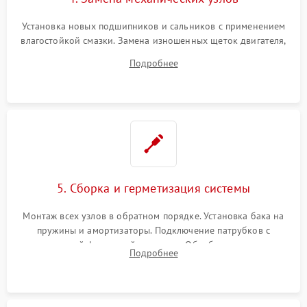
Установка новых подшипников и сальников с применением
влагостойкой смазки. Замена изношенных щеток двигателя,
порванного ремня привода, неисправного сливного насоса
Подробнее
или поврежденной резиновой манжеты.
5. Сборка и герметизация системы
Монтаж всех узлов в обратном порядке. Установка бака на
пружины и амортизаторы. Подключение патрубков с
надежной фиксацией хомутами. Обработка стыков
Подробнее
герметиком для предотвращения возможных протечек воды.