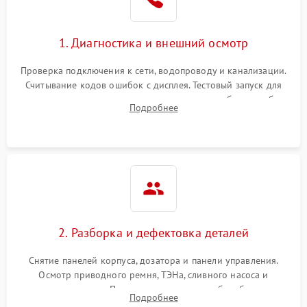
1. Диагностика и внешний осмотр
Проверка подключения к сети, водопроводу и канализации.
Считывание кодов ошибок с дисплея. Тестовый запуск для
выявления посторонних шумов, протечек или сбоев в работе
Подробнее
электронного модуля управления.
2. Разборка и дефектовка деталей
Снятие панелей корпуса, дозатора и панели управления.
Осмотр приводного ремня, ТЭНа, сливного насоса и
амортизаторов. Проверка подшипников барабана и
Подробнее
крестовины на износ, а манжеты люка на разрывы.