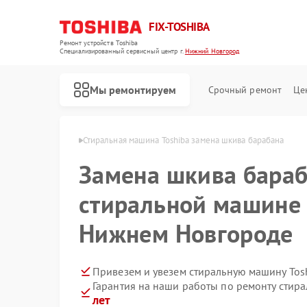
FIX-TOSHIBA
Ремонт устройств Toshiba
Специализированный cервисный центр г.
Нижний Новгород
Мы ремонтируем
Срочный ремонт
Це
в Нижнем Новгороде
Стиральная машина Toshiba замена шкива барабана
Замена шкива бараб
стиральной машине 
Нижнем Новгороде
Привезем и увезем стиральную машину Tos
Гарантия на наши работы по ремонту стир
лет
Ремонт холодильников Toshiba
Ремонт микроволновых печей Toshiba
Ремонт посудомоечных машин Toshiba
Ремонт кондиционеров Toshiba