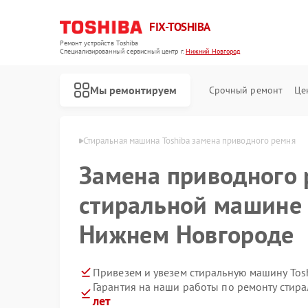
FIX-TOSHIBA
Ремонт устройств Toshiba
Специализированный cервисный центр г.
Нижний Новгород
Мы ремонтируем
Срочный ремонт
Це
в Нижнем Новгороде
Стиральная машина Toshiba замена приводного ремня
Замена приводного 
стиральной машине 
Нижнем Новгороде
Привезем и увезем стиральную машину Tos
Гарантия на наши работы по ремонту стир
лет
Ремонт холодильников Toshiba
Ремонт микроволновых печей Toshiba
Ремонт посудомоечных машин Toshiba
Ремонт кондиционеров Toshiba