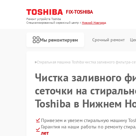
FIX-TOSHIBA
Ремонт устройств Toshiba
Специализированный cервисный центр г.
Нижний Новгород
Мы ремонтируем
Срочный ремонт
Це
в Нижнем Новгороде
Стиральная машина Toshiba чистка заливного фильтра-се
Чистка заливного ф
сеточки на стираль
Toshiba в Нижнем Н
Привезем и увезем стиральную машину Tos
Гарантия на наши работы по ремонту стир
лет
Ремонт холодильников Toshiba
Ремонт микроволновых печей Toshiba
Ремонт посудомоечных машин Toshiba
Ремонт кондиционеров Toshiba