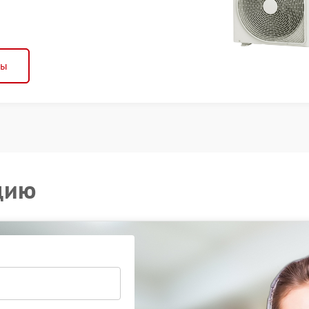
ны
цию