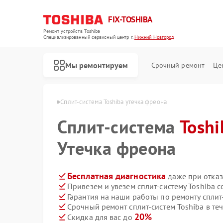
FIX-TOSHIBA
Ремонт устройств Toshiba
Специализированный cервисный центр г.
Нижний Новгород
Мы ремонтируем
Срочный ремонт
Це
 в Нижнем Новгороде
Сплит-система Toshiba утечка фреона
Сплит-система
Toshi
Утечка фреона
Бесплатная диагностика
даже при отказ
Привезем и увезем сплит-систему Toshiba 
Гарантия на наши работы по ремонту сплит
Срочный ремонт сплит-систем Toshiba в те
20%
Скидка для вас до
Ремонт холодильников Toshiba
Ремонт микроволновых печей Toshiba
Ремонт стиральных машин Toshiba
Ремонт посудомоечных машин Toshiba
Ремонт кондиционеров Toshiba