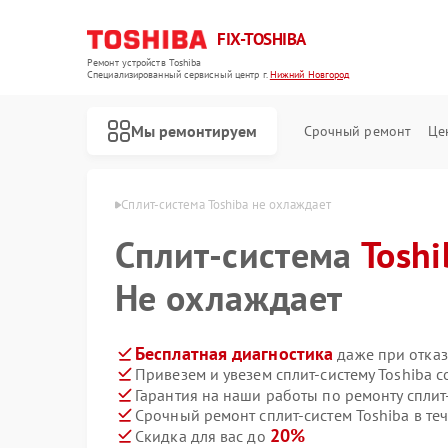
FIX-TOSHIBA
Ремонт устройств Toshiba
Специализированный cервисный центр г.
Нижний Новгород
Мы ремонтируем
Срочный ремонт
Це
 в Нижнем Новгороде
Сплит-система Toshiba не охлаждает
Сплит-система
Toshi
Не охлаждает
Бесплатная диагностика
даже при отказ
Привезем и увезем сплит-систему Toshiba 
Гарантия на наши работы по ремонту сплит
Срочный ремонт сплит-систем Toshiba в те
20%
Скидка для вас до
Ремонт холодильников Toshiba
Ремонт микроволновых печей Toshiba
Ремонт стиральных машин Toshiba
Ремонт посудомоечных машин Toshiba
Ремонт кондиционеров Toshiba