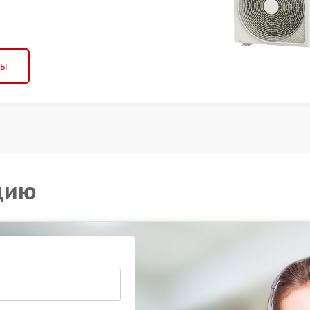
ны
цию