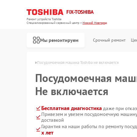
FIX-TOSHIBA
Ремонт устройств Toshiba
Специализированный cервисный центр г.
Нижний Новгород
Мы ремонтируем
Срочный ремонт
Це
в Нижнем Новгороде
Посудомоечная машина Toshiba не включается
Посудомоечная ма
Не включается
Бесплатная диагностика
даже при отказ
Привезем и увезем посудомоечную машину
доставкой
Гарантия на наши работы по ремонту пос
х лет
Ремонт холодильников Toshiba
Ремонт микроволновых печей Toshiba
Ремонт стиральных машин Toshiba
Ремонт кондиционеров Toshiba