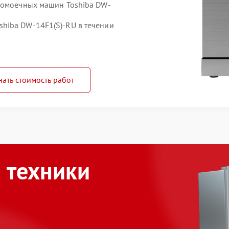
домоечных машин Toshiba DW-
hiba DW-14F1(S)-RU в течении
нать стоимость работ
 техники