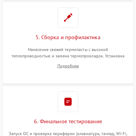
5. Сборка и профилактика
Нанесение свежей термопасты с высокой
теплопроводностью и замена термопрокладок. Установка
системы охлаждения, подключение всех внутренних
Подробнее
шлейфов, модулей памяти и накопителей. Предварительная
сборка корпуса.
6. Финальное тестирование
Запуск ОС и проверка периферии (клавиатура, тачпад, Wi-Fi,