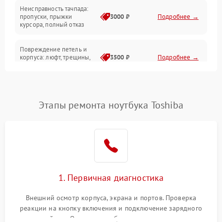
Неисправность тачпада:
Сеть и интернет
пропуски, прыжки
3000 ₽
Подробнее →
курсора, полный отказ
Система охлаждения
Повреждение петель и
корпуса: люфт, трещины,
3500 ₽
Подробнее →
деформация
Проблемы аккумулятора:
быстрая разрядка,
2500 ₽
Подробнее →
Этапы ремонта ноутбука Toshiba
невозможность зарядки,
вздутие
Неисправность зарядного
устройства или разъёма
2000 ₽
Подробнее →
питания
1. Первичная диагностика
Перегрев из‑за пыли,
износа термопасты или
2500 ₽
Подробнее →
неисправности кулера
Внешний осмотр корпуса, экрана и портов. Проверка
реакции на кнопку включения и подключение зарядного
устройства. Оценка потребления тока с помощью
Выход из строя SSD или