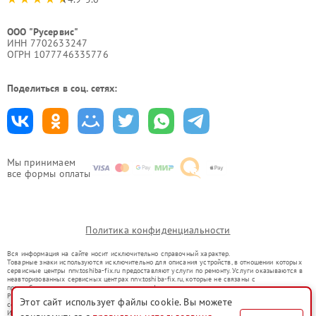
ООО "Русервис"
ИНН 7702633247
ОГРН 1077746335776
Поделиться в соц. сетях:
Мы принимаем
все формы оплаты
Политика конфиденциальности
Вся информация на сайте носит исключительно справочный характер.
Товарные знаки используются исключительно для описания устройств, в отношении которых
сервисные центры nnv.toshiba-fix.ru предоставляют услуги по ремонту. Услуги оказываются в
неавторизованных сервисных центрах nnv.toshiba-fix.ru, которые не связаны с
правообладателями товарных знаков или их официальными представителями.
Ремонт осуществляется для устройств, уже введенных в гражданский оборот в соответствии
Этот сайт использует файлы cookie. Вы можете
со статьей 1487 ГК РФ.
Использование товарных знаков не преследует цели индивидуализации услуг или введения