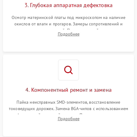
3. Глубокая аппаратная дефектовка
Осмотр материнской платы под микроскопом на наличие
окислов от влаги и прогаров. Замеры сопротивлений и
дежурных напряжений. Проверка цепей питания,
Подробнее
мультиконтроллера, процессора и видеочипа.
4. Компонентный ремонт и замена
Пайка неисправных SMD-элементов, восстановление
токоведущих дорожек. Замена BGA-чипов с использованием
инфракрасной паяльной станции. Прошивка микросхемы
Подробнее
BIOS или замена поврежденных портов USB