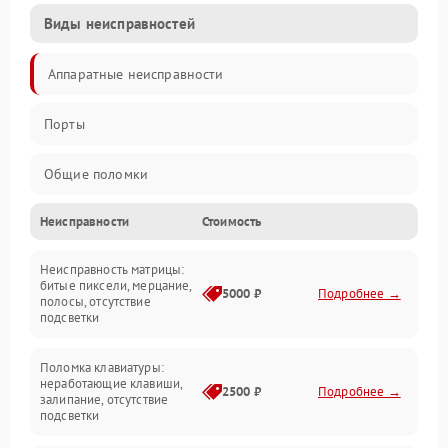
Виды неисправностей
Аппаратные неисправности
Порты
Общие поломки
Неисправности
Стоимость
Устройства
Неисправность матрицы:
Программные ошибки
битые пиксели, мерцание,
5000 ₽
Подробнее →
полосы, отсутствие
подсветки
Электрические и системные сбои
Поломка клавиатуры:
Интерфейсные проблемы
неработающие клавиши,
2500 ₽
Подробнее →
залипание, отсутствие
подсветки
Батарея