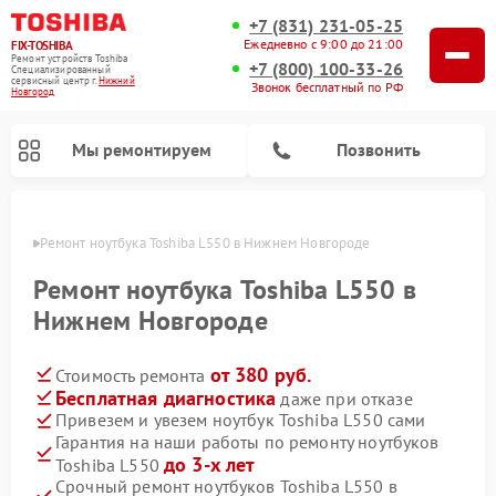
+7 (831) 231-05-25
Ежедневно с 9:00 до 21:00
FIX-TOSHIBA
Ремонт устройств Toshiba
+7 (800) 100-33-26
Специализированный
cервисный центр г.
Нижний
Звонок бесплатный по РФ
Новгород
Мы ремонтируем
Позвонить
ороде
Ремонт ноутбука Toshiba L550 в Нижнем Новгороде
Ремонт ноутбука Toshiba L550 в
Нижнем Новгороде
от 380 руб.
Стоимость ремонта
Бесплатная диагностика
даже при отказе
Привезем и увезем ноутбук Toshiba L550 сами
Гарантия на наши работы по ремонту ноутбуков
Ремонт микроволновых печей Toshiba
Ремонт стиральных машин Toshiba
Ремонт посудомоечных машин Toshiba
до 3-х лет
Toshiba L550
Срочный ремонт ноутбуков Toshiba L550 в