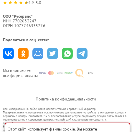
4.9-5.0
ООО "Русервис"
ИНН 7702633247
ОГРН 1077746335776
Поделиться в соц. сетях:
Мы принимаем
все формы оплаты
Политика конфиденциальности
Вся информация на сайте носит исключительно справочный характер.
Товарные знаки используются исключительно для описания устройств, в отношении которых
сервисные центры nnv.toshiba-fix.ru предоставляют услуги по ремонту. Услуги оказываются в
неавторизованных сервисных центрах nnv.toshiba-fix.ru, которые не связаны с
правообладателями товарных знаков или их официальными представителями.
Ремонт осуществляется для устройств, уже введенных в гражданский оборот в соответствии
Этот сайт использует файлы cookie. Вы можете
со статьей 1487 ГК РФ.