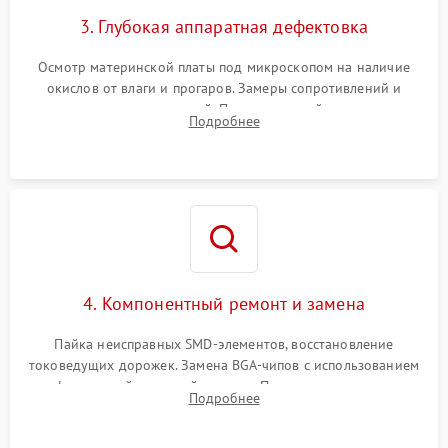
3. Глубокая аппаратная дефектовка
Осмотр материнской платы под микроскопом на наличие
окислов от влаги и прогаров. Замеры сопротивлений и
дежурных напряжений. Проверка цепей питания,
Подробнее
мультиконтроллера, процессора и видеочипа.
4. Компонентный ремонт и замена
Пайка неисправных SMD-элементов, восстановление
токоведущих дорожек. Замена BGA-чипов с использованием
инфракрасной паяльной станции. Прошивка микросхемы
Подробнее
BIOS или замена поврежденных портов USB