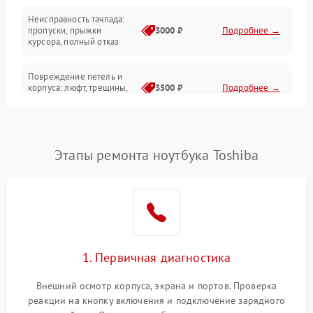
Неисправность тачпада:
Сеть и интернет
пропуски, прыжки
3000 ₽
Подробнее →
курсора, полный отказ
Система охлаждения
Повреждение петель и
корпуса: люфт, трещины,
3500 ₽
Подробнее →
деформация
Проблемы аккумулятора:
быстрая разрядка,
2500 ₽
Подробнее →
Этапы ремонта ноутбука Toshiba
невозможность зарядки,
вздутие
Неисправность зарядного
устройства или разъёма
2000 ₽
Подробнее →
питания
1. Первичная диагностика
Перегрев из‑за пыли,
износа термопасты или
2500 ₽
Подробнее →
неисправности кулера
Внешний осмотр корпуса, экрана и портов. Проверка
реакции на кнопку включения и подключение зарядного