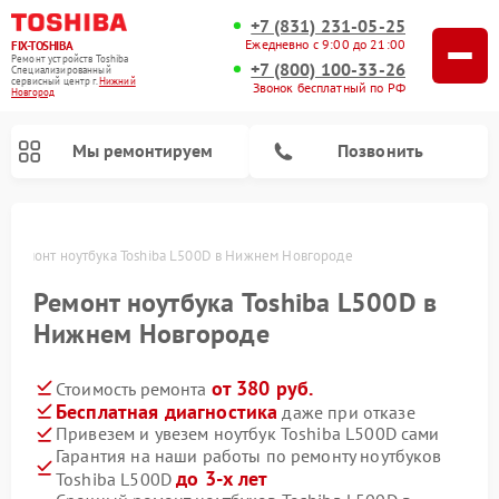
+7 (831) 231-05-25
Ежедневно с 9:00 до 21:00
FIX-TOSHIBA
Ремонт устройств Toshiba
+7 (800) 100-33-26
Специализированный
cервисный центр г.
Нижний
Звонок бесплатный по РФ
Новгород
Мы ремонтируем
Позвонить
е
Ремонт ноутбука Toshiba L500D в Нижнем Новгороде
Ремонт ноутбука Toshiba L500D в
Нижнем Новгороде
от 380 руб.
Стоимость ремонта
Бесплатная диагностика
даже при отказе
Привезем и увезем ноутбук Toshiba L500D сами
Гарантия на наши работы по ремонту ноутбуков
Ремонт микроволновых печей Toshiba
Ремонт стиральных машин Toshiba
Ремонт посудомоечных машин Toshiba
до 3-х лет
Toshiba L500D