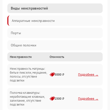
Виды неисправностей
Аппаратные неисправности
Порты
Общие поломки
Неисправности
Стоимость
Устройства
Неисправность матрицы:
Программные ошибки
битые пиксели, мерцание,
5000 ₽
Подробнее →
полосы, отсутствие
подсветки
Электрические и системные сбои
Поломка клавиатуры:
Интерфейсные проблемы
неработающие клавиши,
2500 ₽
Подробнее →
залипание, отсутствие
подсветки
Батарея