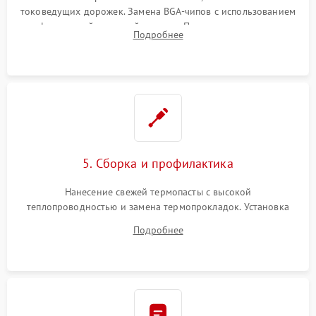
токоведущих дорожек. Замена BGA-чипов с использованием
инфракрасной паяльной станции. Прошивка микросхемы
Подробнее
BIOS или замена поврежденных портов USB
5. Сборка и профилактика
Нанесение свежей термопасты с высокой
теплопроводностью и замена термопрокладок. Установка
системы охлаждения, подключение всех внутренних
Подробнее
шлейфов, модулей памяти и накопителей. Предварительная
сборка корпуса.