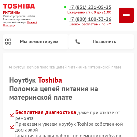
+7 (831) 231-05-25
Ежедневно с 9:00 до 21:00
FIX-TOSHIBA
Ремонт устройств Toshiba
+7 (800) 100-33-26
Специализированный
cервисный центр г.
Нижний
Звонок бесплатный по РФ
Новгород
Мы ремонтируем
Позвонить
ороде
Ноутбук Toshiba поломка цепей питания на материнской плате
Ноутбук
Toshiba
Поломка цепей питания на
материнской плате
Бесплатная диагностика
даже при отказе от
ремонта
Привезем и увезем ноутбук Toshiba собственной
Ремонт микроволновых печей Toshiba
Ремонт стиральных машин Toshiba
Ремонт посудомоечных машин Toshiba
доставкой
Гарантия на наши работы по ремонту ноутбуков