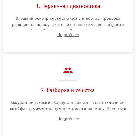
1. Первичная диагностика
Внешний осмотр корпуса, экрана и портов. Проверка
реакции на кнопку включения и подключение зарядного
устройства. Оценка потребления тока с помощью
Подробнее
лабораторного блока питания для локализации проблемы.
2. Разборка и очистка
Аккуратное вскрытие корпуса и обязательное отключение
шлейфа аккумулятора для обесточивания платы. Демонтаж
системы охлаждения, очистка кулера от пыли и удаление
Подробнее
высохшей термопасты с кристаллов чипов.