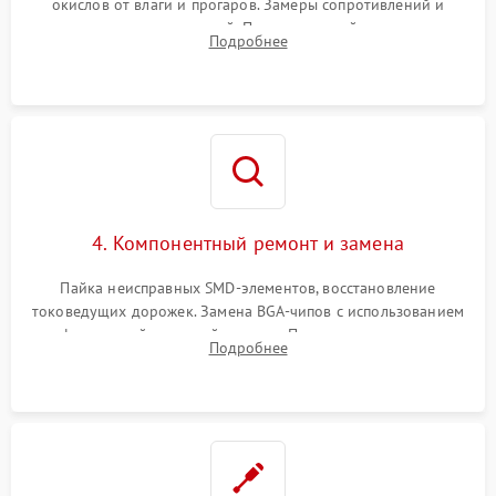
окислов от влаги и прогаров. Замеры сопротивлений и
дежурных напряжений. Проверка цепей питания,
Подробнее
мультиконтроллера, процессора и видеочипа.
4. Компонентный ремонт и замена
Пайка неисправных SMD-элементов, восстановление
токоведущих дорожек. Замена BGA-чипов с использованием
инфракрасной паяльной станции. Прошивка микросхемы
Подробнее
BIOS или замена поврежденных портов USB