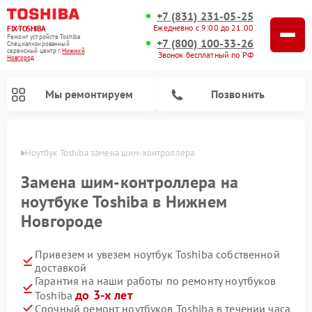
+7 (831) 231-05-25
Ежедневно с 9:00 до 21:00
FIX-TOSHIBA
Ремонт устройств Toshiba
+7 (800) 100-33-26
Специализированный
cервисный центр г.
Нижний
Звонок бесплатный по РФ
Новгород
Мы ремонтируем
Позвонить
ороде
Ноутбук Toshiba замена шим-контроллера
Замена шим-контроллера на
ноутбуке Toshiba в Нижнем
Новгороде
Привезем и увезем ноутбук Toshiba собственной
доставкой
Гарантия на наши работы по ремонту ноутбуков
Ремонт микроволновых печей Toshiba
Ремонт стиральных машин Toshiba
Ремонт посудомоечных машин Toshiba
до 3-х лет
Toshiba
Срочный ремонт ноутбуков Toshiba в течении часа