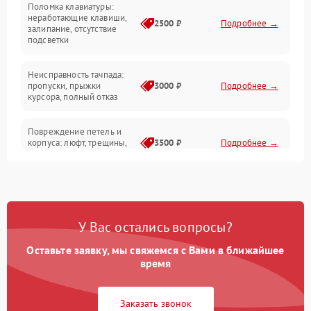
Поломка клавиатуры:
Интерфейсные проблемы
неработающие клавиши,
2500 ₽
Подробнее →
залипание, отсутствие
подсветки
Батарея
Неисправность тачпада:
Сеть и интернет
пропуски, прыжки
3000 ₽
Подробнее →
курсора, полный отказ
Система охлаждения
Повреждение петель и
корпуса: люфт, трещины,
3500 ₽
Подробнее →
деформация
Проблемы аккумулятора:
быстрая разрядка,
2500 ₽
Подробнее →
невозможность зарядки,
вздутие
У Вас остались вопросы?
Оставьте заявку, мы свяжемся с Вами в ближайшее
Неисправность зарядного
время
устройства или разъёма
2000 ₽
Подробнее →
питания
Заказать звонок