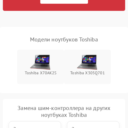
Перегрев из‑за пыли,
износа термопасты или
2500 ₽
Подробнее →
неисправности кулера
Выход из строя SSD или
HDD: медленная загрузка,
3000 ₽
Подробнее →
ошибки чтения,
пропадание диска
Модели ноутбуков Toshiba
Неисправность
оперативной памяти:
2000 ₽
Подробнее →
вылеты приложений,
синие экраны
Toshiba X70AK2S
Toshiba X305Q701
Проблемы Wi‑Fi или
2500 ₽
Подробнее →
Bluetooth модулей
Замена шим-контроллера на других
ноутбуках Toshiba