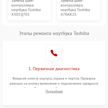
Замена шим-
Замена шим-
контроллера
контроллера
ноутбука Toshiba
ноутбука Toshiba
X305Q701
X70AK2S
Этапы ремонта ноутбука Toshiba
1. Первичная диагностика
Внешний осмотр корпуса, экрана и портов. Проверка
реакции на кнопку включения и подключение зарядного
устройства. Оценка потребления тока с помощью
Подробнее
лабораторного блока питания для локализации проблемы.