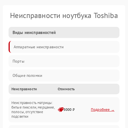
Неисправности ноутбука Toshiba
Виды неисправностей
Аппаратные неисправности
Порты
Общие поломки
Неисправности
Стоимость
Устройства
Неисправность матрицы:
Программные ошибки
битые пиксели, мерцание,
5000 ₽
Подробнее →
полосы, отсутствие
подсветки
Электрические и системные сбои