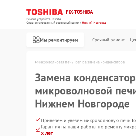
FIX-TOSHIBA
Ремонт устройств Toshiba
Специализированный cервисный центр г.
Нижний Новгород
Мы ремонтируем
Срочный ремонт
Це
в Нижнем Новгороде
Микроволновая печь Toshiba замена конденсатора
Замена конденсатор
микроволновой печи
Нижнем Новгороде
Привезем и увезем микроволновую печь To
Гарантия на наши работы по ремонту микр
х лет
Ремонт холодильников Toshiba
Ремонт стиральных машин Toshiba
Ремонт посудомоечных машин Toshiba
Ремонт кондиционеров Toshiba