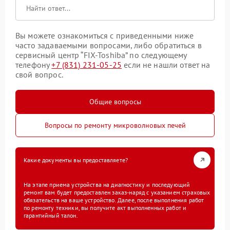
Вы можете ознакомиться с приведенными ниже
часто задаваемыми вопросами, либо обратиться в
сервисный центр “FIX-Toshiba” по следующему
телефону
+7 (831) 231-05-25
если не нашли ответ на
свой вопрос.
Общие вопросы
Вопросы по ремонту микроволновых печей
Какие документы вы предоставляете?
На этапе приема устройства на диагностику и последующий
ремонт вам будет предоставлен заказ-наряд с указанием страховых
обязательств на ваше устройство. Далее, после выполнения работ
по ремонту техники, вы получите акт выполненных работ и
гарантийный талон.