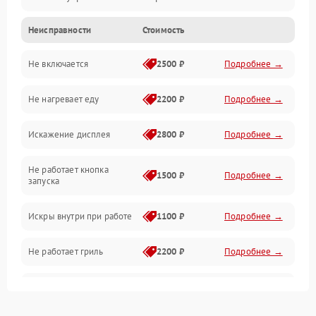
Неисправности
Стоимость
Дверца и корпус
Не включается
2500 ₽
Подробнее →
Механика и внутренние элементы
Не нагревает еду
2200 ₽
Подробнее →
Механические повреждения
Искажение дисплея
2800 ₽
Подробнее →
Питание и запуск
Не работает кнопка
Нагрев и приготовление
1500 ₽
Подробнее →
запуска
Программное обеспечение
Искры внутри при работе
1100 ₽
Подробнее →
Не работает гриль
2200 ₽
Подробнее →
Перегрев или отключение
2400 ₽
Подробнее →
во время работы