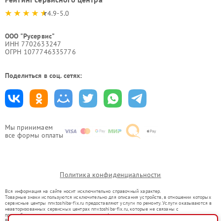
4.9-5.0
ООО "Русервис"
ИНН 7702633247
ОГРН 1077746335776
Поделиться в соц. сетях:
Мы принимаем
все формы оплаты
Политика конфиденциальности
Вся информация на сайте носит исключительно справочный характер.
Товарные знаки используются исключительно для описания устройств, в отношении которых
сервисные центры nnv.toshiba-fix.ru предоставляют услуги по ремонту. Услуги оказываются в
неавторизованных сервисных центрах nnv.toshiba-fix.ru, которые не связаны с
правообладателями товарных знаков или их официальными представителями.
Ремонт осуществляется для устройств, уже введенных в гражданский оборот в соответствии