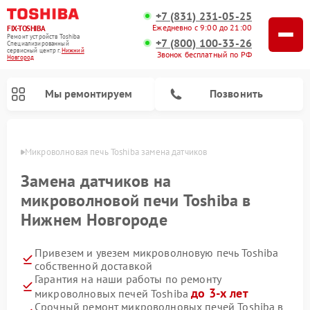
+7 (831) 231-05-25
Ежедневно с 9:00 до 21:00
FIX-TOSHIBA
Ремонт устройств Toshiba
+7 (800) 100-33-26
Специализированный
cервисный центр г.
Нижний
Звонок бесплатный по РФ
Новгород
Мы ремонтируем
Позвонить
ороде
Микроволновая печь Toshiba замена датчиков
Замена датчиков на
микроволновой печи Toshiba в
Нижнем Новгороде
Привезем и увезем микроволновую печь Toshiba
собственной доставкой
Гарантия на наши работы по ремонту
Ремонт стиральных машин Toshiba
Ремонт посудомоечных машин Toshiba
до 3-х лет
микроволновых печей Toshiba
Срочный ремонт микроволновых печей Toshiba в