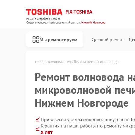
FIX-TOSHIBA
Ремонт устройств Toshiba
Специализированный cервисный центр г.
Нижний Новгород
Мы ремонтируем
Срочный ремонт
Це
в Нижнем Новгороде
Микроволновая печь Toshiba ремонт волновода
Ремонт волновода н
микроволновой печи
Нижнем Новгороде
Привезем и увезем микроволновую печь To
Гарантия на наши работы по ремонту микр
х лет
Ремонт холодильников Toshiba
Ремонт стиральных машин Toshiba
Ремонт посудомоечных машин Toshiba
Ремонт кондиционеров Toshiba