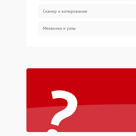
Сканер и копирование
Механика и узлы
Программные сбои
Подключение и интерфейсы
?
Дисплей и органы управления
Изображение
Проблемы с механикой
Питание и запуск