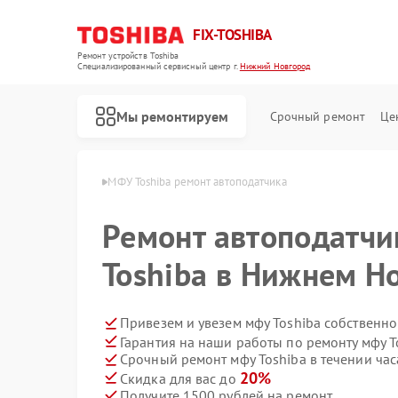
FIX-TOSHIBA
Ремонт устройств Toshiba
Специализированный cервисный центр г.
Нижний Новгород
Мы ремонтируем
Срочный ремонт
Це
в Нижнем Новгороде
МФУ Toshiba ремонт автоподатчика
Ремонт автоподатчи
Toshiba в Нижнем Н
Привезем и увезем мфу Toshiba собственн
Гарантия на наши работы по ремонту мфу 
Срочный ремонт мфу Toshiba в течении час
20%
Скидка для вас до
Получите 1500 рублей на ремонт
Ремонт холодильников Toshiba
Ремонт микроволновых печей Toshiba
Ремонт стиральных машин Toshiba
Ремонт посудомоечных машин Toshiba
Ремонт кондиционеров Toshiba