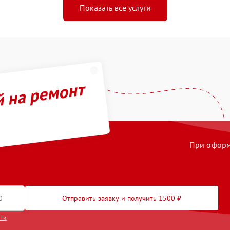
Показать все услуги
й на ремонт
При оформл
Отправить заявку и получить 1500 ₽
сти