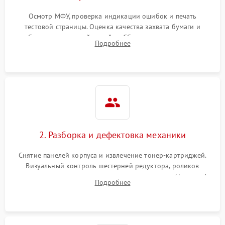
Осмотр МФУ, проверка индикации ошибок и печать
тестовой страницы. Оценка качества захвата бумаги и
работы сканирующей линейки. Сбор данных о замятиях,
Подробнее
дефектах изображения или посторонних шумах при работе.
2. Разборка и дефектовка механики
Снятие панелей корпуса и извлечение тонер-картриджей.
Визуальный контроль шестерней редуктора, роликов
захвата, термопленки и прижимного вала в печи (фьюзере).
Подробнее
Проверка оптики сканера на загрязнения.