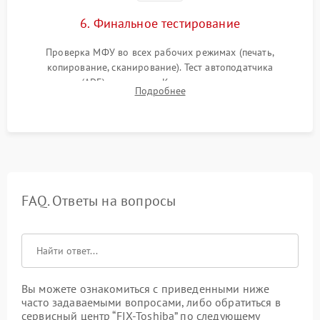
6. Финальное тестирование
Проверка МФУ во всех рабочих режимах (печать,
копирование, сканирование). Тест автоподатчика
документов (ADF) и дуплекса. Контроль качества отпечатка
Подробнее
на отсутствие серого фона, полос и надежность запекания
тонера.
FAQ. Ответы на вопросы
Вы можете ознакомиться с приведенными ниже
часто задаваемыми вопросами, либо обратиться в
сервисный центр “FIX-Toshiba” по следующему