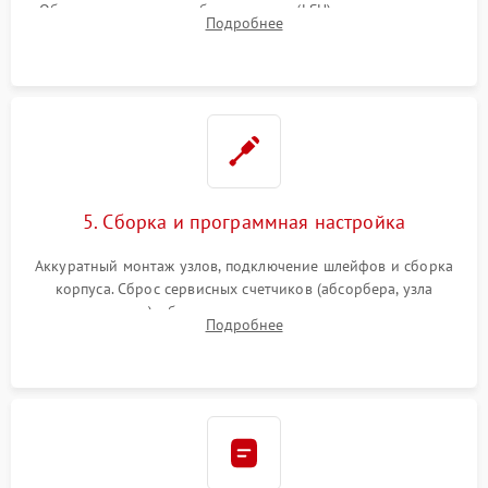
Обязательная очистка блока лазера (LSU), зеркал и тракта
Подробнее
печати от просыпанного тонера и бумажной пыли.
5. Сборка и программная настройка
Аккуратный монтаж узлов, подключение шлейфов и сборка
корпуса. Сброс сервисных счетчиков (абсорбера, узла
закрепления), обновление прошивки и программная
Подробнее
калибровка цветопередачи и позиционирования сканера.