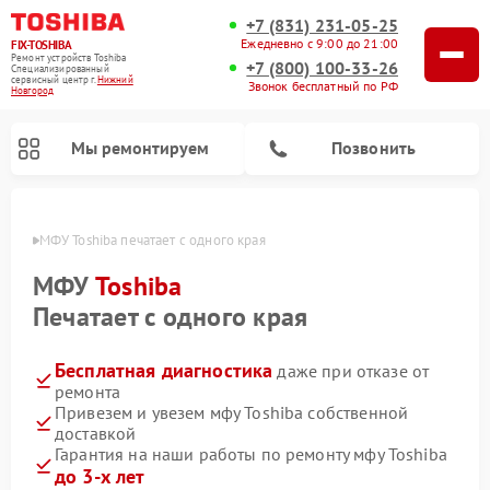
+7 (831) 231-05-25
Ежедневно с 9:00 до 21:00
FIX-TOSHIBA
Ремонт устройств Toshiba
+7 (800) 100-33-26
Специализированный
cервисный центр г.
Нижний
Звонок бесплатный по РФ
Новгород
Мы ремонтируем
Позвонить
ороде
МФУ Toshiba печатает с одного края
МФУ
Toshiba
Печатает с одного края
Бесплатная диагностика
даже при отказе от
ремонта
Привезем и увезем мфу Toshiba собственной
доставкой
Ремонт стиральных машин Toshiba
Ремонт микроволновых печей Toshiba
Ремонт посудомоечных машин Toshiba
Гарантия на наши работы по ремонту мфу Toshiba
до 3-х лет