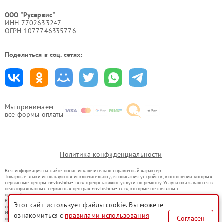
ООО "Русервис"
ИНН 7702633247
ОГРН 1077746335776
Поделиться в соц. сетях:
Мы принимаем
все формы оплаты
Политика конфиденциальности
Вся информация на сайте носит исключительно справочный характер.
Товарные знаки используются исключительно для описания устройств, в отношении которых
сервисные центры nnv.toshiba-fix.ru предоставляют услуги по ремонту. Услуги оказываются в
неавторизованных сервисных центрах nnv.toshiba-fix.ru, которые не связаны с
правообладателями товарных знаков или их официальными представителями.
Ремонт осуществляется для устройств, уже введенных в гражданский оборот в соответствии
Этот сайт использует файлы cookie. Вы можете
со статьей 1487 ГК РФ.
Использование товарных знаков не преследует цели индивидуализации услуг или введения
ознакомиться с
правилами использования
Согласен
потребителей в заблуждение, а служит для информирования о предоставляемых услугах по