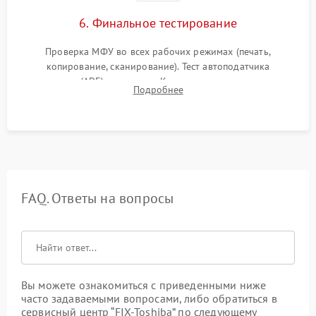
6. Финальное тестирование
Проверка МФУ во всех рабочих режимах (печать,
копирование, сканирование). Тест автоподатчика
документов (ADF) и дуплекса. Контроль качества отпечатка
Подробнее
на отсутствие серого фона, полос и надежность запекания
тонера.
FAQ. Ответы на вопросы
Вы можете ознакомиться с приведенными ниже
часто задаваемыми вопросами, либо обратиться в
сервисный центр “FIX-Toshiba” по следующему