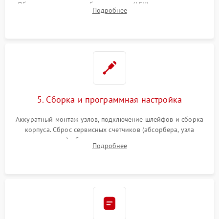
Обязательная очистка блока лазера (LSU), зеркал и тракта
Подробнее
печати от просыпанного тонера и бумажной пыли.
5. Сборка и программная настройка
Аккуратный монтаж узлов, подключение шлейфов и сборка
корпуса. Сброс сервисных счетчиков (абсорбера, узла
закрепления), обновление прошивки и программная
Подробнее
калибровка цветопередачи и позиционирования сканера.