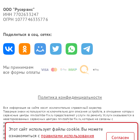
ООО "Русервис"
ИНН 7702633247
ОГРН 1077746335776
Поделиться в соц. сетях:
Мы принимаем
все формы оплаты
Политика конфиденциальности
Вся информация на сайте носит исключительно справочный характер.
Товарные знаки используются исключительно для описания устройств, в отношении которых
сервисные центры nnv.toshiba-fix.ru предоставляют услуги по ремонту. Услуги оказываются в
неавторизованных сервисных центрах nnv.toshiba-fix.ru, которые не связаны с
правообладателями товарных знаков или их официальными представителями.
Ремонт осуществляется для устройств, уже введенных в гражданский оборот в соответствии
Этот сайт использует файлы cookie. Вы можете
со статьей 1487 ГК РФ.
Использование товарных знаков не преследует цели индивидуализации услуг или введения
ознакомиться с
правилами использования
Согласен
потребителей в заблуждение, а служит для информирования о предоставляемых услугах по