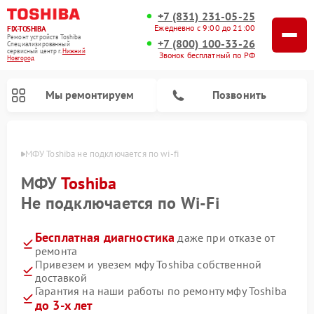
+7 (831) 231-05-25
Ежедневно с 9:00 до 21:00
FIX-TOSHIBA
Ремонт устройств Toshiba
+7 (800) 100-33-26
Специализированный
cервисный центр г.
Нижний
Звонок бесплатный по РФ
Новгород
Мы ремонтируем
Позвонить
ороде
МФУ Toshiba не подключается по wi-fi
МФУ
Toshiba
Не подключается по Wi-Fi
Бесплатная диагностика
даже при отказе от
ремонта
Привезем и увезем мфу Toshiba собственной
доставкой
Ремонт стиральных машин Toshiba
Ремонт микроволновых печей Toshiba
Ремонт посудомоечных машин Toshiba
Гарантия на наши работы по ремонту мфу Toshiba
до 3-х лет