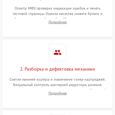
Осмотр МФУ, проверка индикации ошибок и печать
тестовой страницы. Оценка качества захвата бумаги и
работы сканирующей линейки. Сбор данных о замятиях,
Подробнее
дефектах изображения или посторонних шумах при работе.
2. Разборка и дефектовка механики
Снятие панелей корпуса и извлечение тонер-картриджей.
Визуальный контроль шестерней редуктора, роликов
захвата, термопленки и прижимного вала в печи (фьюзере).
Подробнее
Проверка оптики сканера на загрязнения.