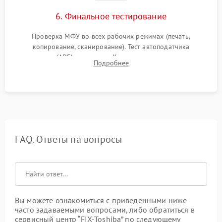
6. Финальное тестирование
Проверка МФУ во всех рабочих режимах (печать,
копирование, сканирование). Тест автоподатчика
документов (ADF) и дуплекса. Контроль качества отпечатка
Подробнее
на отсутствие серого фона, полос и надежность запекания
тонера.
FAQ. Ответы на вопросы
Вы можете ознакомиться с приведенными ниже
часто задаваемыми вопросами, либо обратиться в
сервисный центр “FIX-Toshiba” по следующему