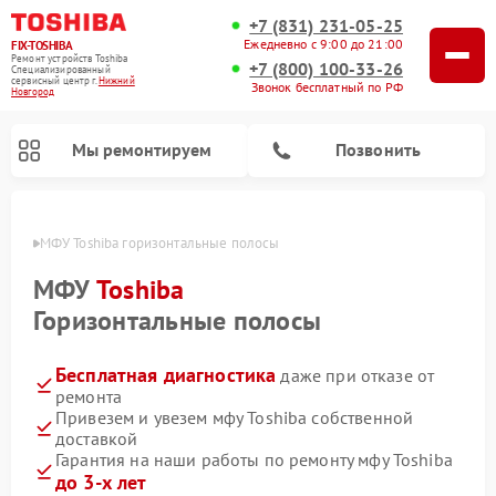
+7 (831) 231-05-25
Ежедневно с 9:00 до 21:00
FIX-TOSHIBA
Ремонт устройств Toshiba
+7 (800) 100-33-26
Специализированный
cервисный центр г.
Нижний
Звонок бесплатный по РФ
Новгород
Мы ремонтируем
Позвонить
ороде
МФУ Toshiba горизонтальные полосы
МФУ
Toshiba
Горизонтальные полосы
Бесплатная диагностика
даже при отказе от
ремонта
Привезем и увезем мфу Toshiba собственной
доставкой
Ремонт стиральных машин Toshiba
Ремонт микроволновых печей Toshiba
Ремонт посудомоечных машин Toshiba
Гарантия на наши работы по ремонту мфу Toshiba
до 3-х лет