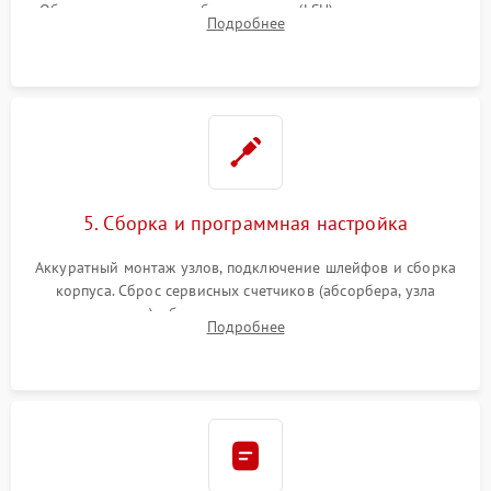
Обязательная очистка блока лазера (LSU), зеркал и тракта
Подробнее
печати от просыпанного тонера и бумажной пыли.
5. Сборка и программная настройка
Аккуратный монтаж узлов, подключение шлейфов и сборка
корпуса. Сброс сервисных счетчиков (абсорбера, узла
закрепления), обновление прошивки и программная
Подробнее
калибровка цветопередачи и позиционирования сканера.