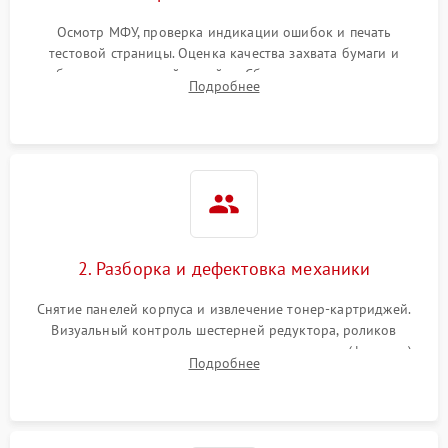
Осмотр МФУ, проверка индикации ошибок и печать
тестовой страницы. Оценка качества захвата бумаги и
работы сканирующей линейки. Сбор данных о замятиях,
Подробнее
дефектах изображения или посторонних шумах при работе.
2. Разборка и дефектовка механики
Снятие панелей корпуса и извлечение тонер-картриджей.
Визуальный контроль шестерней редуктора, роликов
захвата, термопленки и прижимного вала в печи (фьюзере).
Подробнее
Проверка оптики сканера на загрязнения.