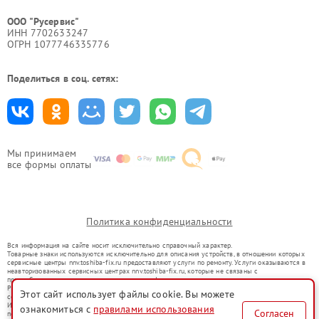
ООО "Русервис"
ИНН 7702633247
ОГРН 1077746335776
Поделиться в соц. сетях:
Мы принимаем
все формы оплаты
Политика конфиденциальности
Вся информация на сайте носит исключительно справочный характер.
Товарные знаки используются исключительно для описания устройств, в отношении которых
сервисные центры nnv.toshiba-fix.ru предоставляют услуги по ремонту. Услуги оказываются в
неавторизованных сервисных центрах nnv.toshiba-fix.ru, которые не связаны с
правообладателями товарных знаков или их официальными представителями.
Ремонт осуществляется для устройств, уже введенных в гражданский оборот в соответствии
Этот сайт использует файлы cookie. Вы можете
со статьей 1487 ГК РФ.
Использование товарных знаков не преследует цели индивидуализации услуг или введения
ознакомиться с
правилами использования
Согласен
потребителей в заблуждение, а служит для информирования о предоставляемых услугах по