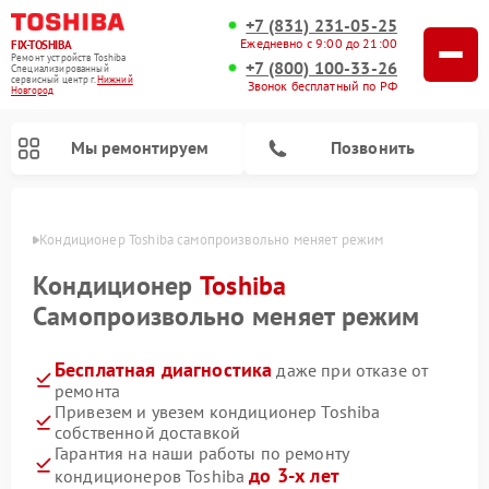
+7 (831) 231-05-25
Ежедневно с 9:00 до 21:00
FIX-TOSHIBA
Ремонт устройств Toshiba
+7 (800) 100-33-26
Специализированный
cервисный центр г.
Нижний
Звонок бесплатный по РФ
Новгород
Мы ремонтируем
Позвонить
ороде
Кондиционер Toshiba самопроизвольно меняет режим
Кондиционер
Toshiba
Самопроизвольно меняет режим
Бесплатная диагностика
даже при отказе от
ремонта
Привезем и увезем кондиционер Toshiba
собственной доставкой
Ремонт посудомоечных машин Toshiba
Ремонт микроволновых печей Toshiba
Ремонт стиральных машин Toshiba
Гарантия на наши работы по ремонту
до 3-х лет
кондиционеров Toshiba