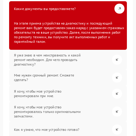
Какие документы вы предоставляете?
На этапе приема устройства на диагностику и последующий
ремонт вам будет предоставлен заказ-наряд с указанием страховых
обязательств на ваше устройство. Далее, после выполнения работ
по ремонту техники, вы получите акт выполненных работ и
гарантийный талон.
Я уже знаю в чем неисправность и какой
ремонт необходим. Для чего проводить
диагностику?
Мне нужен срочный ремонт. Сможете
сделать?
Я хочу, чтобы мое устройство
ремонтировали при мне.
Я хочу, чтобы мое устройство
ремонтировалось только оригинальными
запчастями.
Как я узнаю, что мое устройство готово?