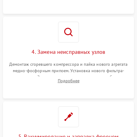
4. Замена неисправных узлов
Демонтаж сгоревшего компрессора и пайка нового агрегата
медно-фосфорным припоем. Установка нового фильтра-
осушителя. Замена изношенных вентиляторов обдува,
Подробнее
сломанных заслонок или поврежденных дверных петель.
5. Вакуумирование и заправка фреоном