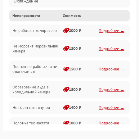
Охлаждение
Неисправности
Стоимость
Механика
Не работает компрессор
2000 ₽
Подробнее →
Электропитание
Не морозит морозильная
Дренаж
1800 ₽
Подробнее →
камера
Оттайка
Постоянно работает и не
1500 ₽
Подробнее →
отключается
Программное обеспечение
Образование льда в
1500 ₽
Подробнее →
холодильной камере
Не горит свет внутри
1400 ₽
Подробнее →
Поломка термостата
1800 ₽
Подробнее →
Не работает вентилятор
1800 ₽
Подробнее →