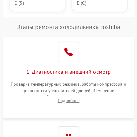
E (S)
E (C)
Этапы ремонта холодильника Toshiba
1. Диагностика и внешний осмотр
Проверка температурных режимов, работы компрессора и
целостности уплотнителей дверей. Измерение
сопротивления обмоток мотора, проверка термостата и
Подробнее
считывание кодов ошибок с электронного дисплея.