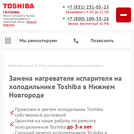
+7 (831) 231-05-25
Ежедневно с 9:00 до 21:00
FIX-TOSHIBA
Ремонт устройств Toshiba
+7 (800) 100-33-26
Специализированный
cервисный центр г.
Нижний
Звонок бесплатный по РФ
Новгород
Мы ремонтируем
Позвонить
ороде
Холодильник Toshiba замена нагревателя испарителя
Замена нагревателя испарителя на
холодильнике Toshiba в Нижнем
Новгороде
Привезем и увезем холодильник Toshiba
собственной доставкой
Гарантия на наши работы по ремонту
Ремонт микроволновых печей Toshiba
Ремонт стиральных машин Toshiba
Ремонт посудомоечных машин Toshiba
до 3-х лет
холодильников Toshiba
Срочный ремонт холодильников Toshiba в