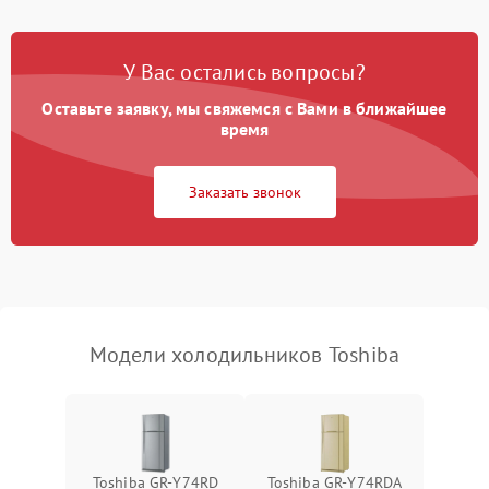
Поломка системы No Frost
2600 ₽
Подробнее →
У Вас остались вопросы?
Оставьте заявку, мы свяжемся с Вами в ближайшее
Образование конденсата
1800 ₽
Подробнее →
на стенках
время
Сбой в работе инвертора
2100 ₽
Подробнее →
Заказать звонок
Запах горелого при
2000 ₽
Подробнее →
работе
Не включается
1000 ₽
Подробнее →
холодильник
Модели холодильников Toshiba
Проблемы с системой
автоматической
1800 ₽
Подробнее →
разморозки
Toshiba GR-Y74RD
Toshiba GR-Y74RDA