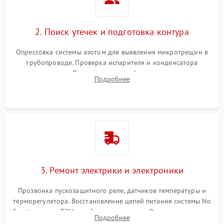
2. Поиск утечек и подготовка контура
Опрессовка системы азотом для выявления микротрещин в
трубопроводе. Проверка испарителя и конденсатора
течеискателем. Демонтаж старого фильтра-осушителя и
Подробнее
продувка капиллярной трубки для устранения засоров.
3. Ремонт электрики и электроники
Прозвонка пускозащитного реле, датчиков температуры и
терморегулятора. Восстановление цепей питания системы No
Frost, включая ТЭН оттайки и вентилятор. Ремонт или замена
Подробнее
платы управления при сбоях алгоритмов.