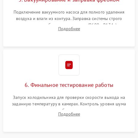
Подключение вакуумного насоса для полного удаления
воздуха и влаги из контура. Заправка системы строго
дозированным объемом хладагента (R600a, R134a) по
Подробнее
электронным весам. Контроль рабочего давления в системе.
6. Финальное тестирование работы
Запуск холодильника для проверки скорости выхода на
заданную температуру в камерах. Контроль уровня шума
компрессора, отсутствия обмерзания стенок и корректного
Подробнее
срабатывания системы автоматической оттайки.