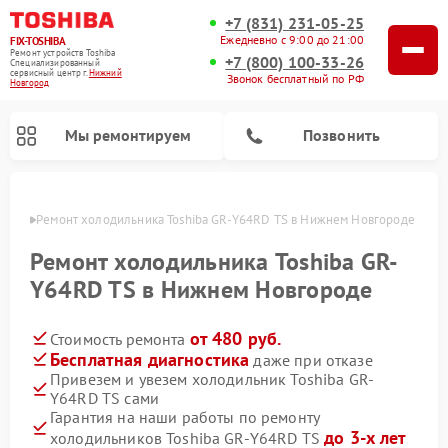
+7 (831) 231-05-25
Ежедневно с 9:00 до 21:00
FIX-TOSHIBA
Ремонт устройств Toshiba
+7 (800) 100-33-26
Специализированный
cервисный центр г.
Нижний
Звонок бесплатный по РФ
Новгород
Мы ремонтируем
Позвонить
ороде
Ремонт холодильника Toshiba GR-Y64RD TS в Нижнем Новгороде
Ремонт холодильника Toshiba GR-
Y64RD TS в Нижнем Новгороде
от 480 руб.
Стоимость ремонта
Бесплатная диагностика
даже при отказе
Привезем и увезем холодильник Toshiba GR-
Y64RD TS сами
Ремонт микроволновых печей Toshiba
Ремонт стиральных машин Toshiba
Ремонт посудомоечных машин Toshiba
Гарантия на наши работы по ремонту
до 3-х лет
холодильников Toshiba GR-Y64RD TS