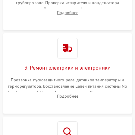
трубопроводе. Проверка испарителя и конденсатора
течеискателем. Демонтаж старого фильтра-осушителя и
Подробнее
продувка капиллярной трубки для устранения засоров.
3. Ремонт электрики и электроники
Прозвонка пускозащитного реле, датчиков температуры и
терморегулятора. Восстановление цепей питания системы No
Frost, включая ТЭН оттайки и вентилятор. Ремонт или замена
Подробнее
платы управления при сбоях алгоритмов.