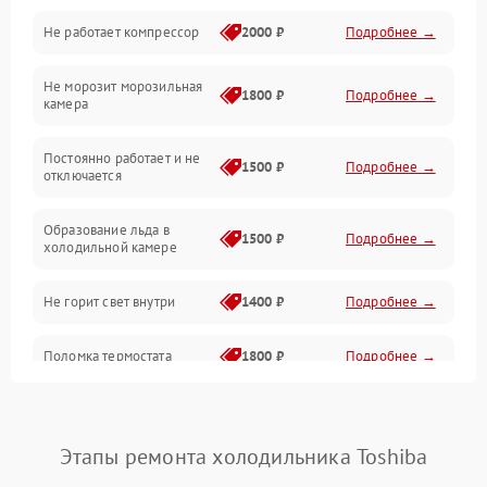
Не работает компрессор
2000 ₽
Подробнее →
Электропитание
Не морозит морозильная
Дренаж
1800 ₽
Подробнее →
камера
Оттайка
Постоянно работает и не
1500 ₽
Подробнее →
отключается
Программное обеспечение
Образование льда в
1500 ₽
Подробнее →
холодильной камере
Не горит свет внутри
1400 ₽
Подробнее →
Поломка термостата
1800 ₽
Подробнее →
Не работает вентилятор
1800 ₽
Подробнее →
Этапы ремонта холодильника Toshiba
Поломка системы No Frost
2600 ₽
Подробнее →