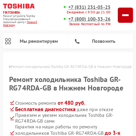
+7 (831) 231-05-25
Ежедневно с 9:00 до 21:00
FIX-TOSHIBA
Ремонт устройств Toshiba
+7 (800) 100-33-26
Специализированный
cервисный центр г.
Нижний
Звонок бесплатный по РФ
Новгород
Мы ремонтируем
Позвонить
ороде
Ремонт холодильника Toshiba GR-RG74RDA-GB в Нижнем Новгороде
Ремонт холодильника Toshiba GR-
RG74RDA-GB в Нижнем Новгороде
от 480 руб.
Стоимость ремонта
Бесплатная диагностика
даже при отказе
Привезем и увезем холодильник Toshiba GR-
RG74RDA-GB сами
Ремонт микроволновых печей Toshiba
Ремонт стиральных машин Toshiba
Ремонт посудомоечных машин Toshiba
Гарантия на наши работы по ремонту
до 3-х
холодильников Toshiba GR-RG74RDA-GB