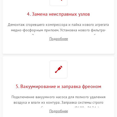
4. Замена неисправных узлов
Демонтаж сгоревшего компрессора и пайка нового агрегата
медно-фосфорным припоем. Установка нового фильтра-
осушителя. Замена изношенных вентиляторов обдува,
Подробнее
сломанных заслонок или поврежденных дверных петель.
5. Вакуумирование и заправка фреоном
Подключение вакуумного насоса для полного удаления
воздуха и влаги из контура. Заправка системы строго
дозированным объемом хладагента (R600a, R134a) по
Подробнее
электронным весам. Контроль рабочего давления в системе.