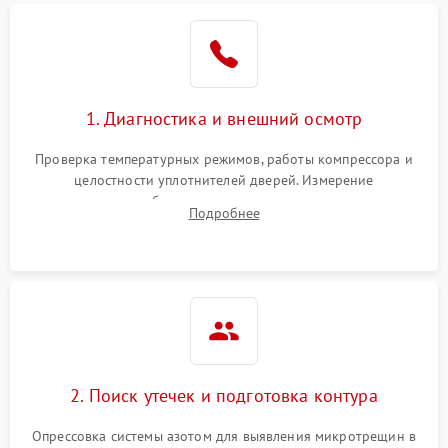
Образование конденсата
1800 ₽
Подробнее →
на стенках
Сбой в работе инвертора
2100 ₽
Подробнее →
1. Диагностика и внешний осмотр
Запах горелого при
2000 ₽
Подробнее →
Проверка температурных режимов, работы компрессора и
работе
целостности уплотнителей дверей. Измерение
сопротивления обмоток мотора, проверка термостата и
Не включается
Подробнее
1000 ₽
Подробнее →
считывание кодов ошибок с электронного дисплея.
холодильник
Проблемы с системой
автоматической
1800 ₽
Подробнее →
разморозки
2. Поиск утечек и подготовка контура
Опрессовка системы азотом для выявления микротрещин в