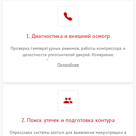
Образование конденсата
1800 ₽
Подробнее →
на стенках
Сбой в работе инвертора
2100 ₽
Подробнее →
1. Диагностика и внешний осмотр
Запах горелого при
2000 ₽
Подробнее →
Проверка температурных режимов, работы компрессора и
работе
целостности уплотнителей дверей. Измерение
сопротивления обмоток мотора, проверка термостата и
Не включается
Подробнее
1000 ₽
Подробнее →
считывание кодов ошибок с электронного дисплея.
холодильник
Проблемы с системой
автоматической
1800 ₽
Подробнее →
разморозки
2. Поиск утечек и подготовка контура
Опрессовка системы азотом для выявления микротрещин в