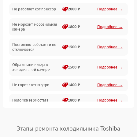
Не работает компрессор
2000 ₽
Подробнее →
Электропитание
Не морозит морозильная
Дренаж
1800 ₽
Подробнее →
камера
Оттайка
Постоянно работает и не
1500 ₽
Подробнее →
отключается
Программное обеспечение
Образование льда в
1500 ₽
Подробнее →
холодильной камере
Не горит свет внутри
1400 ₽
Подробнее →
Поломка термостата
1800 ₽
Подробнее →
Не работает вентилятор
1800 ₽
Подробнее →
Этапы ремонта холодильника Toshiba
Поломка системы No Frost
2600 ₽
Подробнее →