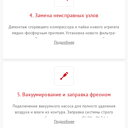
4. Замена неисправных узлов
Демонтаж сгоревшего компрессора и пайка нового агрегата
медно-фосфорным припоем. Установка нового фильтра-
осушителя. Замена изношенных вентиляторов обдува,
Подробнее
сломанных заслонок или поврежденных дверных петель.
5. Вакуумирование и заправка фреоном
Подключение вакуумного насоса для полного удаления
воздуха и влаги из контура. Заправка системы строго
дозированным объемом хладагента (R600a, R134a) по
Подробнее
электронным весам. Контроль рабочего давления в системе.