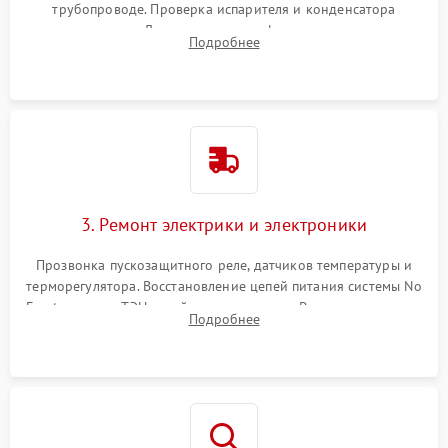
трубопроводе. Проверка испарителя и конденсатора
течеискателем. Демонтаж старого фильтра-осушителя и
Подробнее
продувка капиллярной трубки для устранения засоров.
3. Ремонт электрики и электроники
Прозвонка пускозащитного реле, датчиков температуры и
терморегулятора. Восстановление цепей питания системы No
Frost, включая ТЭН оттайки и вентилятор. Ремонт или замена
Подробнее
платы управления при сбоях алгоритмов.