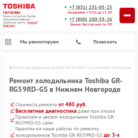
+7 (831) 231-05-25
Ежедневно с 9:00 до 21:00
FIX-TOSHIBA
Ремонт устройств Toshiba
+7 (800) 100-33-26
Специализированный
cервисный центр г.
Нижний
Звонок бесплатный по РФ
Новгород
Мы ремонтируем
Позвонить
ороде
Ремонт холодильника Toshiba GR-RG59RD-GS в Нижнем Новгороде
Ремонт холодильника Toshiba GR-
RG59RD-GS в Нижнем Новгороде
от 480 руб.
Стоимость ремонта
Бесплатная диагностика
даже при отказе
Привезем и увезем холодильник Toshiba GR-
RG59RD-GS сами
Ремонт микроволновых печей Toshiba
Ремонт стиральных машин Toshiba
Ремонт посудомоечных машин Toshiba
Гарантия на наши работы по ремонту
до 3-х
холодильников Toshiba GR-RG59RD-GS