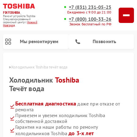
+7 (831) 231-05-25
Ежедневно с 9:00 до 21:00
FIX-TOSHIBA
Ремонт устройств Toshiba
+7 (800) 100-33-26
Специализированный
cервисный центр г.
Нижний
Звонок бесплатный по РФ
Новгород
Мы ремонтируем
Позвонить
ороде
Холодильник Toshiba течёт вода
Холодильник
Toshiba
Течёт вода
Бесплатная диагностика
даже при отказе от
ремонта
Привезем и увезем холодильник Toshiba
собственной доставкой
Ремонт микроволновых печей Toshiba
Ремонт стиральных машин Toshiba
Ремонт посудомоечных машин Toshiba
Гарантия на наши работы по ремонту
до 3-х лет
холодильников Toshiba