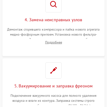
4. Замена неисправных узлов
Демонтаж сгоревшего компрессора и пайка нового агрегата
медно-фосфорным припоем. Установка нового фильтра-
осушителя. Замена изношенных вентиляторов обдува,
Подробнее
сломанных заслонок или поврежденных дверных петель.
5. Вакуумирование и заправка фреоном
Подключение вакуумного насоса для полного удаления
воздуха и влаги из контура. Заправка системы строго
дозированным объемом хладагента (R600a, R134a) по