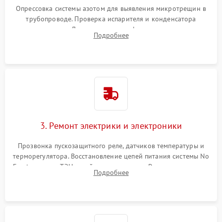
Опрессовка системы азотом для выявления микротрещин в
трубопроводе. Проверка испарителя и конденсатора
течеискателем. Демонтаж старого фильтра-осушителя и
Подробнее
продувка капиллярной трубки для устранения засоров.
3. Ремонт электрики и электроники
Прозвонка пускозащитного реле, датчиков температуры и
терморегулятора. Восстановление цепей питания системы No
Frost, включая ТЭН оттайки и вентилятор. Ремонт или замена
Подробнее
платы управления при сбоях алгоритмов.