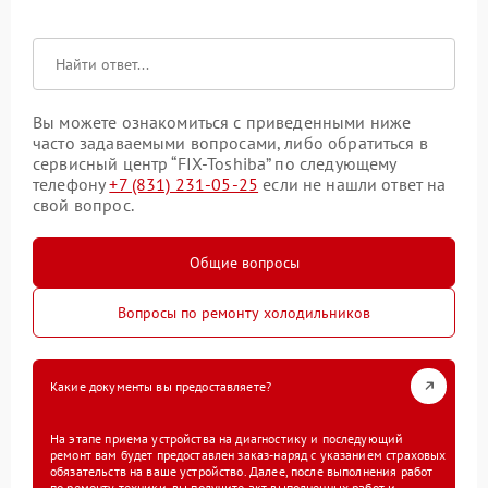
Вы можете ознакомиться с приведенными ниже
часто задаваемыми вопросами, либо обратиться в
сервисный центр “FIX-Toshiba” по следующему
телефону
+7 (831) 231-05-25
если не нашли ответ на
свой вопрос.
Общие вопросы
Вопросы по ремонту холодильников
Какие документы вы предоставляете?
На этапе приема устройства на диагностику и последующий
ремонт вам будет предоставлен заказ-наряд с указанием страховых
обязательств на ваше устройство. Далее, после выполнения работ
по ремонту техники, вы получите акт выполненных работ и