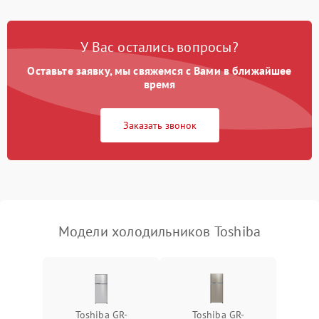
Поломка системы No Frost
2600 ₽
Подробнее →
У Вас остались вопросы?
Оставьте заявку, мы свяжемся с Вами в ближайшее
Образование конденсата
1800 ₽
Подробнее →
на стенках
время
Сбой в работе инвертора
2100 ₽
Подробнее →
Заказать звонок
Запах горелого при
2000 ₽
Подробнее →
работе
Не включается
1000 ₽
Подробнее →
холодильник
Модели холодильников Toshiba
Проблемы с системой
автоматической
1800 ₽
Подробнее →
разморозки
Toshiba GR-
Toshiba GR-