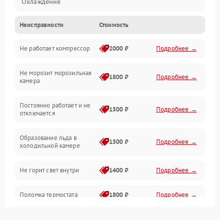
Охлаждение
Неисправности
Стоимость
Механика
Не работает компрессор
2000 ₽
Подробнее →
Электропитание
Не морозит морозильная
Дренаж
1800 ₽
Подробнее →
камера
Оттайка
Постоянно работает и не
1500 ₽
Подробнее →
отключается
Программное обеспечение
Образование льда в
1500 ₽
Подробнее →
холодильной камере
Не горит свет внутри
1400 ₽
Подробнее →
Поломка термостата
1800 ₽
Подробнее →
Не работает вентилятор
1800 ₽
Подробнее →