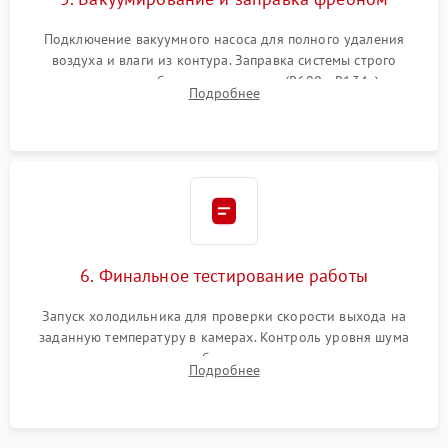
Подключение вакуумного насоса для полного удаления
воздуха и влаги из контура. Заправка системы строго
дозированным объемом хладагента (R600a, R134a) по
Подробнее
электронным весам. Контроль рабочего давления в системе.
6. Финальное тестирование работы
Запуск холодильника для проверки скорости выхода на
заданную температуру в камерах. Контроль уровня шума
компрессора, отсутствия обмерзания стенок и корректного
Подробнее
срабатывания системы автоматической оттайки.