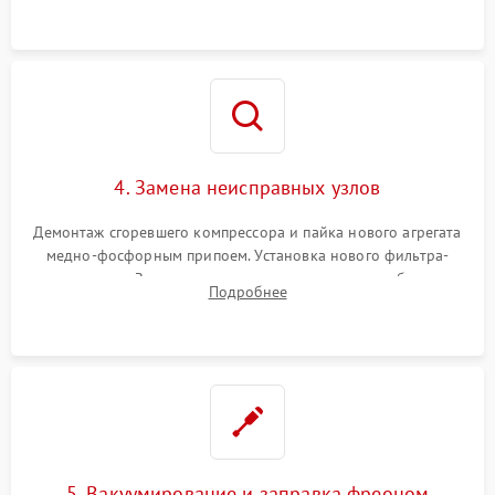
4. Замена неисправных узлов
Демонтаж сгоревшего компрессора и пайка нового агрегата
медно-фосфорным припоем. Установка нового фильтра-
осушителя. Замена изношенных вентиляторов обдува,
Подробнее
сломанных заслонок или поврежденных дверных петель.
5. Вакуумирование и заправка фреоном