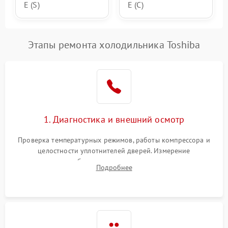
E (S)
E (C)
Этапы ремонта холодильника Toshiba
1. Диагностика и внешний осмотр
Проверка температурных режимов, работы компрессора и
целостности уплотнителей дверей. Измерение
сопротивления обмоток мотора, проверка термостата и
Подробнее
считывание кодов ошибок с электронного дисплея.