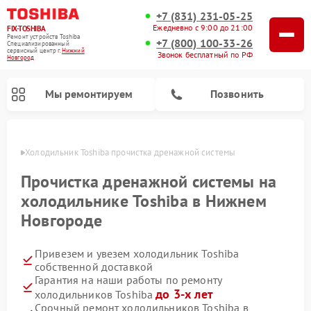
+7 (831) 231-05-25
Ежедневно с 9:00 до 21:00
FIX-TOSHIBA
Ремонт устройств Toshiba
+7 (800) 100-33-26
Специализированный
cервисный центр г.
Нижний
Звонок бесплатный по РФ
Новгород
Мы ремонтируем
Позвонить
ороде
Холодильник Toshiba прочистка дренажной системы
Прочистка дренажной системы на
холодильнике Toshiba в Нижнем
Новгороде
Привезем и увезем холодильник Toshiba
собственной доставкой
Гарантия на наши работы по ремонту
Ремонт микроволновых печей Toshiba
Ремонт стиральных машин Toshiba
Ремонт посудомоечных машин Toshiba
до 3-х лет
холодильников Toshiba
Срочный ремонт холодильников Toshiba в