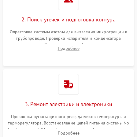
2. Поиск утечек и подготовка контура
Опрессовка системы азотом для выявления микротрещин в
трубопроводе. Проверка испарителя и конденсатора
течеискателем. Демонтаж старого фильтра-осушителя и
Подробнее
продувка капиллярной трубки для устранения засоров.
3. Ремонт электрики и электроники
Прозвонка пускозащитного реле, датчиков температуры и
терморегулятора. Восстановление цепей питания системы No
Frost, включая ТЭН оттайки и вентилятор. Ремонт или замена
Подробнее
платы управления при сбоях алгоритмов.